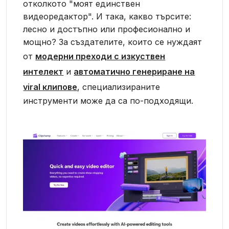
отколкото "моят единствен
видеоредактор". И така, какво търсите:
лесно и достъпно или професионално и
мощно? За създателите, които се нуждаят
от
модерни преходи с изкуствен
интелект
и
автоматично генериране на
viral клипове
, специализираните
инструменти може да са по-подходящи.