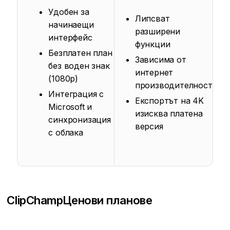
Удобен за
Липсват
начинаещи
разширени
интерфейс
функции
Безплатен план
Зависима от
без воден знак
интернет
(1080p)
производителност
Интеграция с
Експортът на 4K
Microsoft и
изисква платена
синхронизация
версия
с облака
ClipChamp
Ценови планове