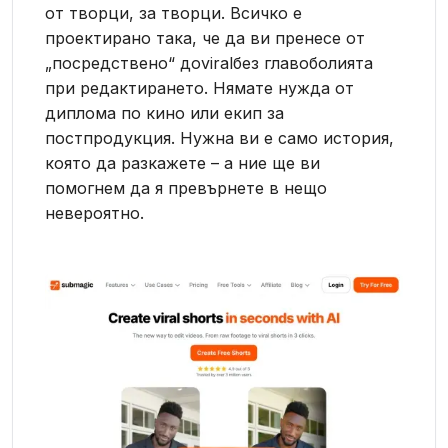
от творци, за творци. Всичко е
проектирано така, че да ви пренесе от
„посредствено“ доviralбез главоболията
при редактирането. Нямате нужда от
диплома по кино или екип за
постпродукция. Нужна ви е само история,
която да разкажете – а ние ще ви
помогнем да я превърнете в нещо
невероятно.