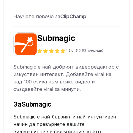
Научете повече за
ClipChamp
Submagic
4.5
от 5 (
453
прегледи)
Submagic е най-добрият видеоредактор с
изкуствен интелект. Добавяйте viral на
над 100 езика към всяко видео и
създавайте viral за минути.
За
Submagic
Submagic е най-бързият и най-интуитивен
начин да превърнете вашите
видеоклипове в съдържание, което