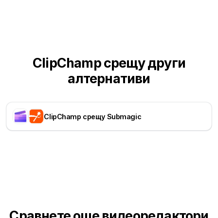
ClipChamp срещу други
алтернативи
ClipChamp срещу Submagic
Сравнете още видеоредактори