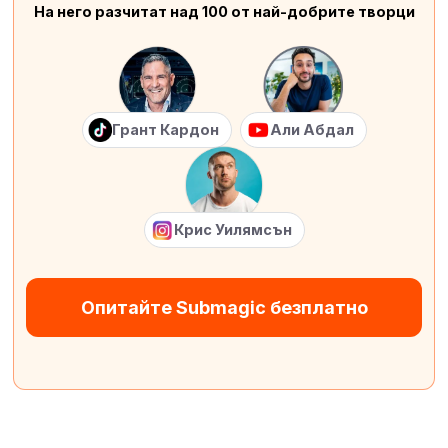
На него разчитат над 100 от най-добрите творци
Грант Кардон
Али Абдал
Крис Уилямсън
Опитайте Submagic безплатно