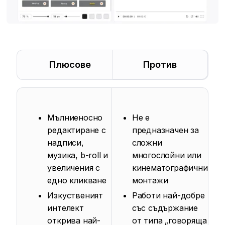
Плюсове
Против
Мълниеносно
Не е
редактиране с
предназначен за
надписи,
сложни
музика, b-roll и
многослойни или
увеличения с
кинематографични
едно кликване
монтажи
Изкуственият
Работи най-добре
интелект
със съдържание
открива най-
от типа „говоряща