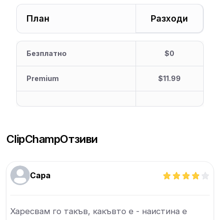
План
Разходи
Безплатно
$0
Premium
$11.99
ClipChamp
Отзиви
Сара
Харесвам го такъв, какъвто е - наистина е