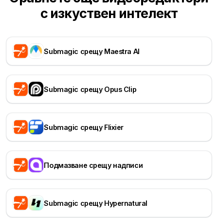
с изкуствен интелект
Submagic срещу Maestra AI
Submagic срещу Opus Clip
Submagic срещу Flixier
Подмазване срещу надписи
Submagic срещу Hypernatural