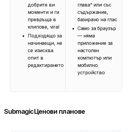
добрите ви
глава“ или със
моменти и ги
съдържание,
превръща в
базирано на глас
клипове, viral
Само за браузър
Подходящо за
— няма
начинаещи, не
приложение за
се изисква
настолен
опит в
компютър или
редактирането
мобилно
устройство
Submagic
Ценови планове