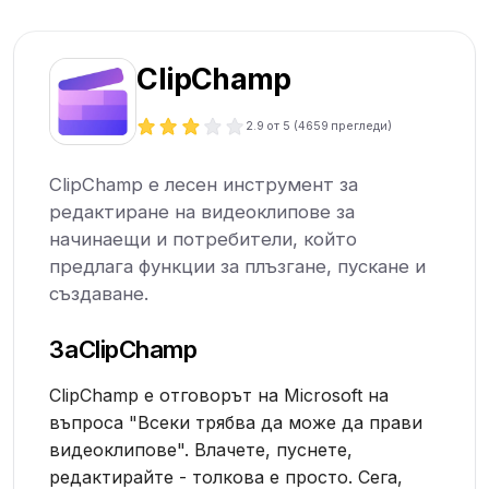
ClipChamp
2.9
от 5 (
4659
прегледи)
ClipChamp е лесен инструмент за
редактиране на видеоклипове за
начинаещи и потребители, който
предлага функции за плъзгане, пускане и
създаване.
За
ClipChamp
ClipChamp е отговорът на Microsoft на
въпроса "Всеки трябва да може да прави
видеоклипове". Влачете, пуснете,
редактирайте - толкова е просто. Сега,