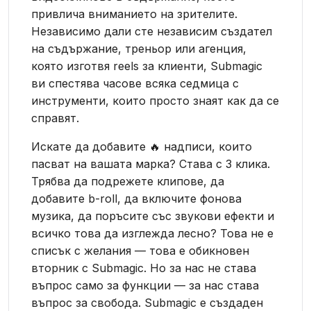
привлича вниманието на зрителите.
Независимо дали сте независим създател
на съдържание, треньор или агенция,
която изготвя reels за клиенти, Submagic
ви спестява часове всяка седмица с
инструменти, които просто знаят как да се
справят.
Искате да добавите 🔥 надписи, които
пасват на вашата марка? Става с 3 клика.
Трябва да подрежете клипове, да
добавите b-roll, да включите фонова
музика, да поръсите със звукови ефекти и
всичко това да изглежда лесно? Това не е
списък с желания — това е обикновен
вторник с Submagic. Но за нас не става
въпрос само за функции — за нас става
въпрос за свобода. Submagic е създаден