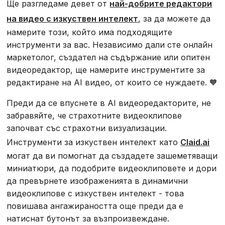
Ще разгледаме девет от
най-добрите редактори
на видео с изкуствен интелект
, за да можете да
намерите този, който има подходящите
инструменти за вас. Независимо дали сте онлайн
маркетолог, създател на съдържание или опитен
видеоредактор, ще намерите инструментите за
редактиране на AI видео, от които се нуждаете. 🧡
Преди да се впуснете в AI видеоредакторите, не
забравяйте, че страхотните видеоклипове
започват със страхотни визуализации.
Инструменти за изкуствен интелект като
Claid.ai
могат да ви помогнат да създадете зашеметяващи
миниатюри, да подобрите видеоклиповете и дори
да превърнете изображенията в динамични
видеоклипове с изкуствен интелект - това
повишава ангажираността още преди да е
натиснат бутонът за възпроизвеждане.