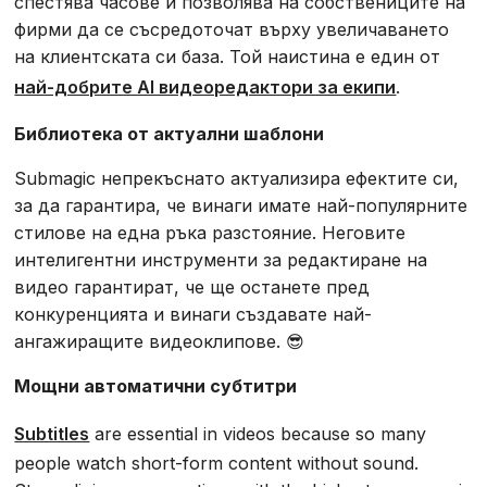
спестява часове и позволява на собствениците на
фирми да се съсредоточат върху увеличаването
на клиентската си база. Той наистина е един от
най-добрите AI видеоредактори за екипи
.
Библиотека от актуални шаблони
Submagic непрекъснато актуализира ефектите си,
за да гарантира, че винаги имате най-популярните
стилове на една ръка разстояние. Неговите
интелигентни инструменти за редактиране на
видео гарантират, че ще останете пред
конкуренцията и винаги създавате най-
ангажиращите видеоклипове. 😎
Мощни автоматични субтитри
Subtitles
are essential in videos because so many
people watch short-form content without sound.