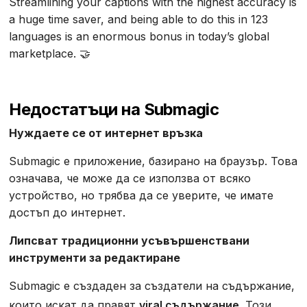
Streamlining your captions with the highest accuracy is
a huge time saver, and being able to do this in 123
languages is an enormous bonus in today’s global
marketplace. 🤝
Недостатъци на Submagic
Нуждаете се от интернет връзка
Submagic е приложение, базирано на браузър. Това
означава, че може да се използва от всяко
устройство, но трябва да се уверите, че имате
достъп до интернет.
Липсват традиционни усъвършенствани
инструменти за редактиране
Submagic е създаден за създатели на съдържание,
които искат да правят
viral съдържание
. Този