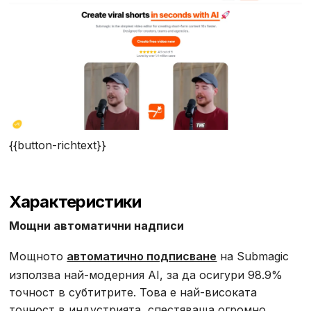
{{button-richtext}}
Характеристики
Мощни автоматични надписи
Мощното
автоматично подписване
на Submagic
използва най-модерния AI, за да осигури 98.9%
точност в субтитрите. Това е най-високата
точност в индустрията, спестяваща огромно