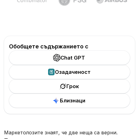
Обобщете съдържанието с
Chat GPT
Озадаченост
Грок
Близнаци
Маркетолозите знаят, че две неща са верни.