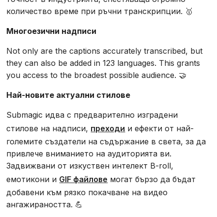
количество време при ръчни транскрипции. 🥇
Многоезични надписи
Not only are the captions accurately transcribed, but
they can also be added in 123 languages. This grants
you access to the broadest possible audience. 🤝
Най-новите актуални стилове
Submagic идва с предварително изградени
стилове на надписи,
преходи
и ефекти от най-
големите създатели на съдържание в света, за да
привлече вниманието на аудиторията ви.
Задвижвани от изкуствен интелект B-roll,
емотикони и
GIF файлове
могат бързо да бъдат
добавени към рязко покачване на видео
ангажираността. 💪