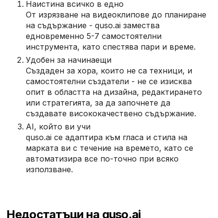
Наистина всичко в едно
От изрязване на видеоклипове до планиране
на съдържание - quso.ai замества
едновременно 5-7 самостоятелни
инструмента, като спестява пари и време.
Удобен за начинаещи
Създаден за хора, които не са техници, и
самостоятелни създатели - не се изисква
опит в областта на дизайна, редактирането
или стратегията, за да започнете да
създавате висококачествено съдържание.
AI, който ви учи
quso.ai се адаптира към гласа и стила на
марката ви с течение на времето, като се
автоматизира все по-точно при всяко
използване.
Недостатъци на quso.ai