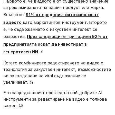
Първото е, че видеото е от съществено значение
за рекламирането на вашия продукт или марка.
Всъщност
91% от предприятията използват
видеото
като маркетингов инструмент. Второто
е, че съдържанието с изкуствен интелект се
разраства.
През следващите три години 92% от
предприятията искат да инвестират в
генеративен ИИ
. ⚡
Когато комбинирате редактирането на видео с
технология за изкуствен интелект, възможностите
ви за създаване на viral съдържание се
увеличават. 💪
Ето защо днешният преглед на най-добрите AI
инструменти за редактиране на видео е толкова
важен. 😉