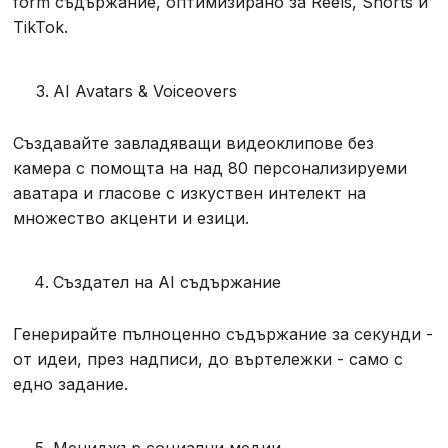
form съдържание, оптимизирано за Reels, Shorts и
TikTok.
AI Avatars & Voiceovers
Създавайте завладяващи видеоклипове без
камера с помощта на над 80 персонализируеми
аватара и гласове с изкуствен интелект на
множество акценти и езици.
Създател на AI съдържание
Генерирайте пълноценно съдържание за секунди -
от идеи, през надписи, до въртележки - само с
едно задание.
Мениджър социални медии