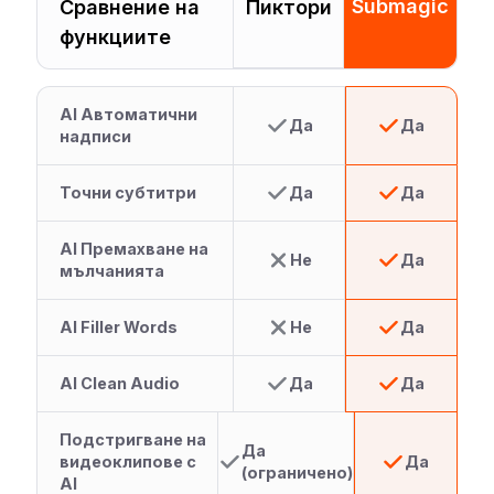
Submagic
Сравнение на
Пиктори
функциите
AI Автоматични
Да
Да
надписи
Точни субтитри
Да
Да
AI Премахване на
Не
Да
мълчанията
AI Filler Words
Не
Да
AI Clean Audio
Да
Да
Подстригване на
Да
видеоклипове с
Да
(ограничено)
AI