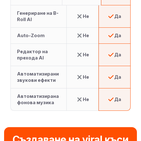
Генериране на B-
Не
Да
Roll AI
Auto-Zoom
Не
Да
Редактор на
Не
Да
прехода AI
Автоматизирани
Не
Да
звукови ефекти
Автоматизирана
Не
Да
фонова музика
Създаване на viral къси