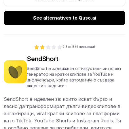
See alternatives to Quso.ai
2.3
от 5 (
6
прегледи)
SendShort
SendShort е задвижван от изкуствен интелект
генератор на кратки клипове за YouTube и
инфлуенсъри, който автоматично създава
акценти и надписи.
SendShort е идеален за: които искат бързо и
лесно да трансформират дълги видеоклипове в
ангажиращи, viral кратки клипове за платформи
като TikTok, YouTube Shorts и Instagram Reels. Тя
е особено полезна за потребители, които се