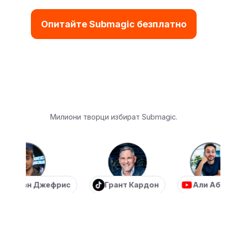
Опитайте Submagic безплатно
Милиони творци избират Submagic.
тиан Джефрис
Грант Кардон
Али Абдал