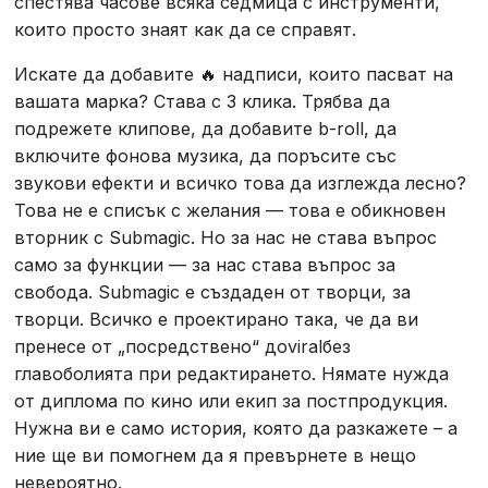
спестява часове всяка седмица с инструменти,
които просто знаят как да се справят.
Искате да добавите 🔥 надписи, които пасват на
вашата марка? Става с 3 клика. Трябва да
подрежете клипове, да добавите b-roll, да
включите фонова музика, да поръсите със
звукови ефекти и всичко това да изглежда лесно?
Това не е списък с желания — това е обикновен
вторник с Submagic. Но за нас не става въпрос
само за функции — за нас става въпрос за
свобода. Submagic е създаден от творци, за
творци. Всичко е проектирано така, че да ви
пренесе от „посредствено“ доviralбез
главоболията при редактирането. Нямате нужда
от диплома по кино или екип за постпродукция.
Нужна ви е само история, която да разкажете – а
ние ще ви помогнем да я превърнете в нещо
невероятно.