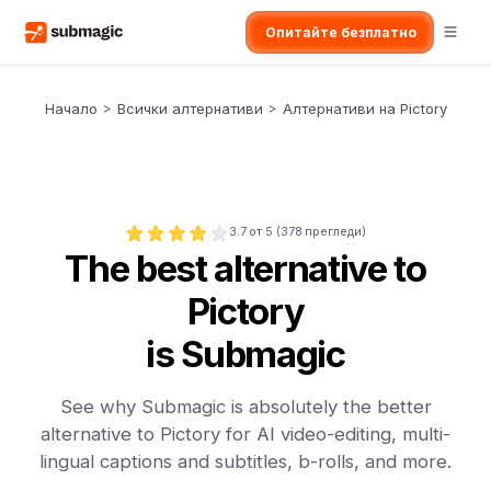
Опитайте безплатно
Начало
>
Всички алтернативи
>
Алтернативи на Pictory
3.7
от 5 (
378
прегледи)
The best alternative to
Pictory
is Submagic
See why Submagic is absolutely the better
alternative to Pictory for AI video-editing, multi-
lingual captions and subtitles, b-rolls, and more.