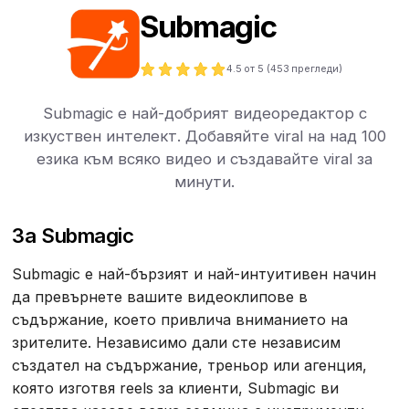
Submagic
4.5
от 5 (
453
прегледи)
Submagic е най-добрият видеоредактор с
изкуствен интелект. Добавяйте viral на над 100
езика към всяко видео и създавайте viral за
минути.
За Submagic
Submagic е най-бързият и най-интуитивен начин
да превърнете вашите видеоклипове в
съдържание, което привлича вниманието на
зрителите. Независимо дали сте независим
създател на съдържание, треньор или агенция,
която изготвя reels за клиенти, Submagic ви