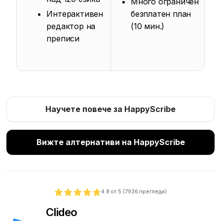
Много ограничен
Интерактивен
безплатен план
редактор на
(10 мин.)
преписи
Научете повече за HappyScribe
Вижте алтернативи на HappyScribe
4.8
от 5 (
7936
прегледи)
Clideo