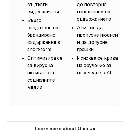
от дълги
до повторно
видеоклипове
използване на
съдържанието
Бързо
създаване на
AI може да
брандирано
пропусне нюанси
съдържание в
и да допусне
short-form
грешки
Оптимизира се
Изисква се крива
за вирусна
на обучение за
активност в
насочване с AI
социалните
медии
Learn more about Quso.ai