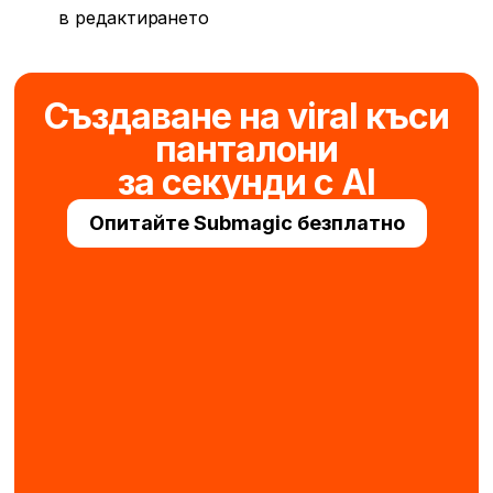
в редактирането
Създаване на viral къси
панталони
за секунди с AI
Опитайте Submagic безплатно