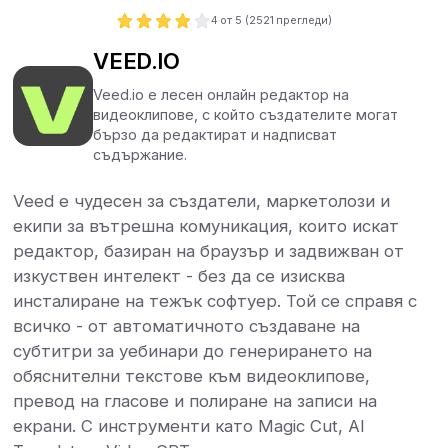
4
от 5 (
2521
прегледи)
VEED.IO
Veed.io е лесен онлайн редактор на
видеоклипове, с който създателите могат
бързо да редактират и надписват
съдържание.
Veed е чудесен за създатели, маркетолози и
екипи за вътрешна комуникация, които искат
редактор, базиран на браузър и задвижван от
изкуствен интелект - без да се изисква
инсталиране на тежък софтуер. Той се справя с
всичко - от автоматичното създаване на
субтитри за уебинари до генерирането на
обяснителни текстове към видеоклипове,
превод на гласове и полиране на записи на
екрани. С инструменти като Magic Cut, AI