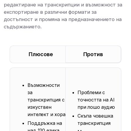
редактиране на транскрипции и възможност за
експортиране в различни формати за
достъпност и промяна на предназначението на
съдържанието.
Плюсове
Против
Възможности
за
Проблеми с
транскрипция с
точността на AI
изкуствен
при лошо аудио
интелект и хора
Скъпа човешка
Поддръжка на
транскрипция
над 120 езика