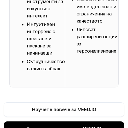
инструменти за
има воден знак и
изкуствен
ограничения на
интелект
качеството
Интуитивен
Липсват
интерфейс с
разширени опции
плъзгане и
за
пускане за
персонализиране
начинаещи
Сътрудничество
в екип в облак
Научете повече за VEED.IO