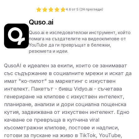
4.6
от 5 (
34
прегледи)
Quso.ai
Quso.ai е изследователски инструмент, който
помага на създателите на видеоклипове от
YouTube да ги превръщат в бележки,
резюмета и идеи.
QusoAI е идеален за екипи, които се занимават
със съдържание в социалните мрежи и искат да
имат "ко-пилот" за маркетинг с изкуствен
интелект. Пакетът - бивш Vidyo.ai - съчетава
генериране на клипове с изкуствен интелект,
планиране, анализи и дори социална пощенска
кутия, задвижвана от изкуствен интелект. Едно
качване се превръща в купчина viral
късометражни клипове, постове и надписи,
готови за пускане на живо в TikTok, YouTube,