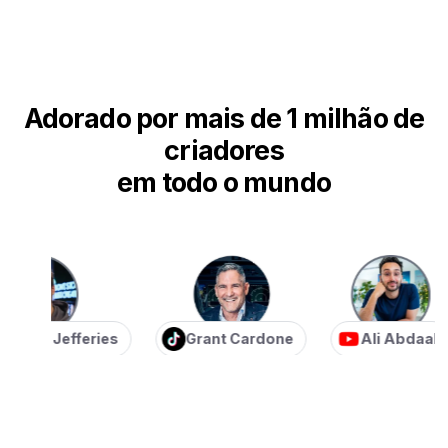
Adorado por mais de 1 milhão de
criadores
em todo o mundo
an Jefferies
Grant Cardone
Ali Abdaal