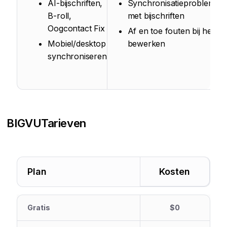
AI-bijschriften,
Synchronisatieproblemen
B-roll,
met bijschriften
Oogcontact Fix
Af en toe fouten bij het
Mobiel/desktop
bewerken
synchroniseren
BIGVU
Tarieven
Plan
Kosten
Gratis
$0