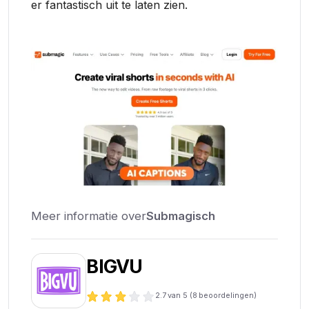
er fantastisch uit te laten zien.
Meer informatie over
Submagisch
BIGVU
2.7
van 5 (
8
beoordelingen)