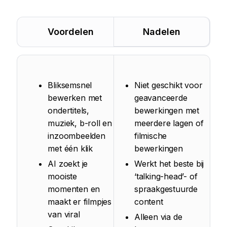
Voordelen
Nadelen
Bliksemsnel
Niet geschikt voor
bewerken met
geavanceerde
ondertitels,
bewerkingen met
muziek, b-roll en
meerdere lagen of
inzoombeelden
filmische
met één klik
bewerkingen
AI zoekt je
Werkt het beste bij
mooiste
‘talking-head’- of
momenten en
spraakgestuurde
maakt er filmpjes
content
van viral
Alleen via de