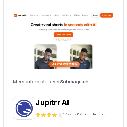
Meer informatie over
Submagisch
Jupitrr AI
4.4
van 5 (
171
beoordelingen)