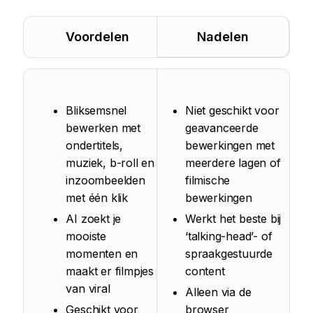
Voordelen
Nadelen
Bliksemsnel
Niet geschikt voor
bewerken met
geavanceerde
ondertitels,
bewerkingen met
muziek, b-roll en
meerdere lagen of
inzoombeelden
filmische
met één klik
bewerkingen
AI zoekt je
Werkt het beste bij
mooiste
‘talking-head’- of
momenten en
spraakgestuurde
maakt er filmpjes
content
van viral
Alleen via de
Geschikt voor
browser