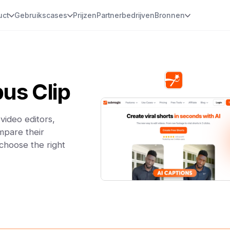
uct
Gebruikscases
Prijzen
Partnerbedrijven
Bronnen
us Clip
video editors,
mpare their
 choose the right