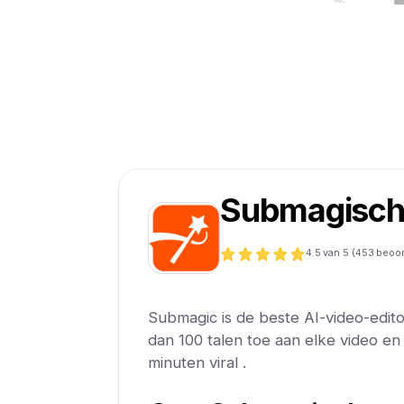
Submagisc
4.5
van 5 (
453
beoor
Submagic is de beste AI-video-edito
dan 100 talen toe aan elke video e
minuten viral .