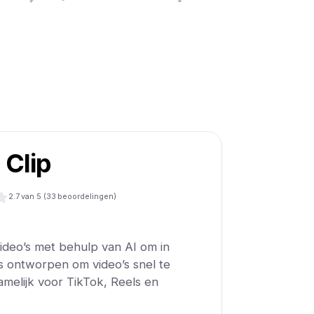
 Clip
2.7
van 5 (
33
beoordelingen)
video’s met behulp van AI om in
 is ontworpen om video’s snel te
melijk voor TikTok, Reels en