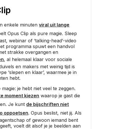
lip
en enkele minuten
viral uit lange
elt Opus Clip als pure magie. Sleep
t, webinar of ‘talking-head’-video
het programma spuwt een handvol
 met strakke overgangen en
en
, al helemaal klaar voor sociale
uivels en makers met weinig tijd is
ype ‘slepen en klaar’, waarmee je in
ten hebt.
 magie: je hebt niet veel te zeggen.
te moment kiezen
waarop je gast die
len. Je kunt
de bijschriften niet
po oppoetsen
. Opus beslist, niet jij. Als
n agentschap of gewoon iemand bent
eeft, voelt dit alsof je je beelden aan