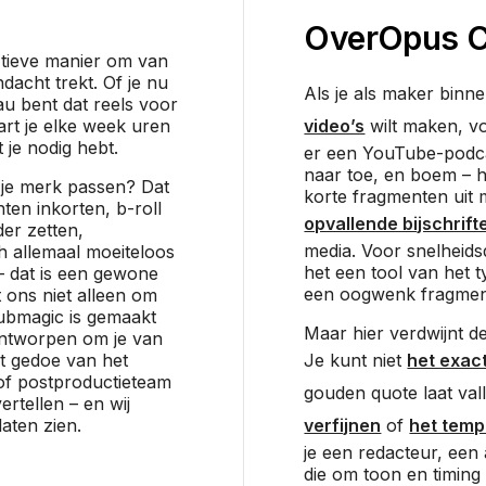
Over
Opus C
ïtieve manier om van
dacht trekt. Of je nu
Als je als maker binn
u bent dat reels voor
rt je elke week uren
video’s
wilt maken, vo
 je nodig hebt.
er een YouTube-podcas
naar toe, en boem – 
ij je merk passen? Dat
korte fragmenten uit
nten inkorten, b-roll
opvallende bijschrift
er zetten,
media. Voor snelheidsd
h allemaal moeiteloos
het een tool van het t
e – dat is een gewone
een oogwenk fragmen
 ons niet alleen om
Submagic is gemaakt
Maar hier verdwijnt de
ontworpen om je van
t gedoe van het
Je kunt niet
het exac
of postproductieteam
gouden quote laat val
ertellen – en wij
laten zien.
verfijnen
of
het tem
je een redacteur, ee
die om toon en timing g