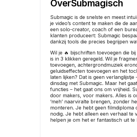
Over
Submagisch
Submagic is de snelste en meest intu
je video’s content te maken die de aan
een solo-creator, coach of een burea
klanten produceert: Submagic bespaa
dankzij tools die precies begrijpen wat
Wil je 🔥 bijschriften toevoegen die b
is in 3 klikken geregeld. Wil je fragme
toevoegen, achtergrondmuziek erond
geluidseffecten toevoegen en het toc
laten lijken? Dat is geen verlanglijstj
dinsdag met Submagic. Maar het gaat
functies – het gaat ons om vrijheid. 
door makers, voor makers. Alles is 
‘meh’ naarviralte brengen, zonder he
monteren. Je hebt geen filmdiploma 
nodig. Je hebt alleen een verhaal te v
helpen je om het er fantastisch uit te 