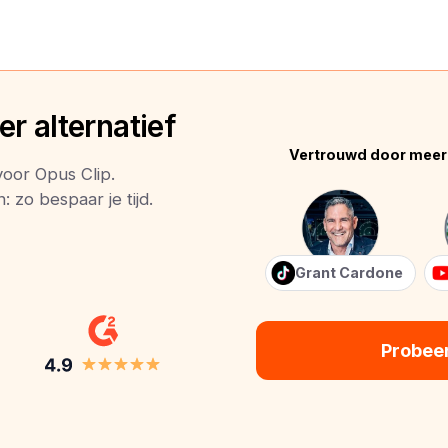
r alternatief
Vertrouwd door meer
voor Opus Clip.
 zo bespaar je tijd.
Grant Cardone
Probee