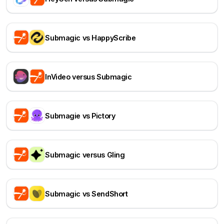
Submagic vs HappyScribe
InVideo versus Submagic
Submagie vs Pictory
Submagic versus Gling
Submagic vs SendShort