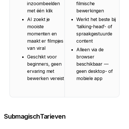
inzoombeelden
filmische
met één klik
bewerkingen
AI zoekt je
Werkt het beste bij
mooiste
‘talking-head’- of
momenten en
spraakgestuurde
maakt er filmpjes
content
van viral
Alleen via de
Geschikt voor
browser
beginners, geen
beschikbaar —
ervaring met
geen desktop- of
bewerken vereist
mobiele app
Submagisch
Tarieven