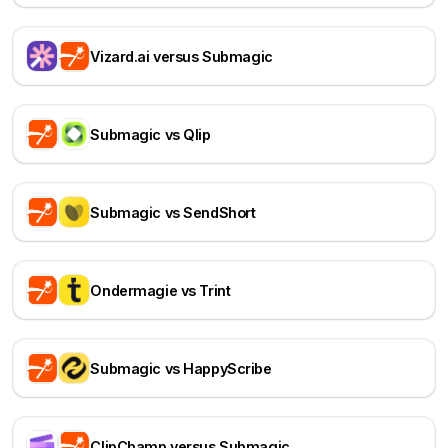
Vizard.ai versus Submagic
Submagic vs Qlip
Submagic vs SendShort
Ondermagie vs Trint
Submagic vs HappyScribe
ClipChamp versus Submagic