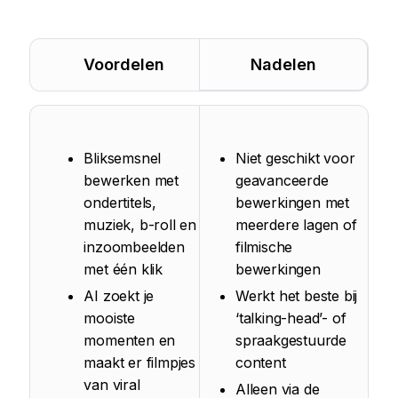
Voordelen
Nadelen
Bliksemsnel
Niet geschikt voor
bewerken met
geavanceerde
ondertitels,
bewerkingen met
muziek, b-roll en
meerdere lagen of
inzoombeelden
filmische
met één klik
bewerkingen
AI zoekt je
Werkt het beste bij
mooiste
‘talking-head’- of
momenten en
spraakgestuurde
maakt er filmpjes
content
van viral
Alleen via de