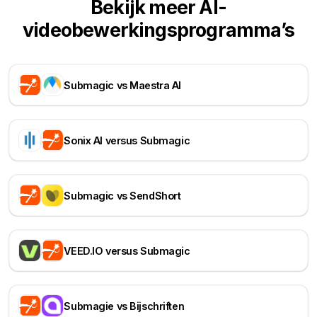
Bekijk meer AI-
videobewerkingsprogramma’s
Submagic vs Maestra AI
Sonix AI versus Submagic
Submagic vs SendShort
VEED.IO versus Submagic
Submagie vs Bijschriften