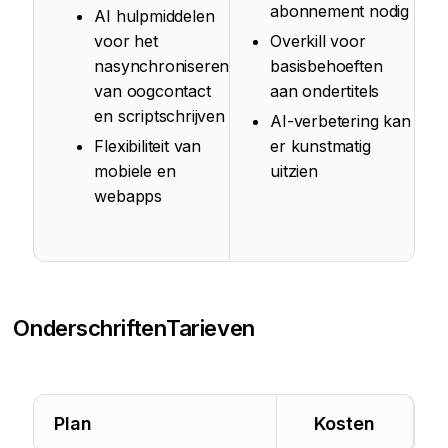
abonnement nodig
AI hulpmiddelen
voor het
Overkill voor
nasynchroniseren
basisbehoeften
van oogcontact
aan ondertitels
en scriptschrijven
AI-verbetering kan
Flexibiliteit van
er kunstmatig
mobiele en
uitzien
webapps
Onderschriften
Tarieven
Plan
Kosten