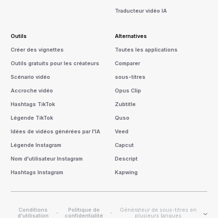
Traducteur vidéo IA
Outils
Alternatives
Créer des vignettes
Toutes les applications
Outils gratuits pour les créateurs
Comparer
Scénario vidéo
sous-titres
Accroche vidéo
Opus Clip
Hashtags TikTok
Zubtitle
Légende TikTok
Quso
Idées de vidéos générées par l'IA
Veed
Légende Instagram
Capcut
Nom d'utilisateur Instagram
Descript
Hashtags Instagram
Kapwing
Conditions
Politique de
Générateur de sous-titres en
-
-
d'utilisation
confidentialité
plusieurs langues