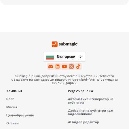
Български
Submagic е най-добрият инструмент с изкуствен интелект за
създаване на завладяващи видеоклипове short-form за секунди за
екипи и фирми.
Компания
Редактиране на
Блог
Автоматичен генератор на
субтитри
Мисия
Добавяне на субтитри към
видеоклипове
Ценообразуване
AI видео редактор
Отзиви