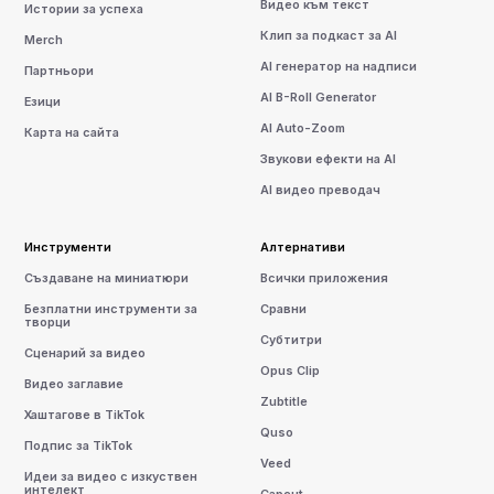
Видео към текст
Истории за успеха
Клип за подкаст за AI
Merch
AI генератор на надписи
Партньори
AI B-Roll Generator
Езици
AI Auto-Zoom
Карта на сайта
Звукови ефекти на AI
AI видео преводач
Инструменти
Алтернативи
Създаване на миниатюри
Всички приложения
Безплатни инструменти за
Сравни
творци
Субтитри
Сценарий за видео
Opus Clip
Видео заглавие
Zubtitle
Хаштагове в TikTok
Quso
Подпис за TikTok
Veed
Идеи за видео с изкуствен
интелект