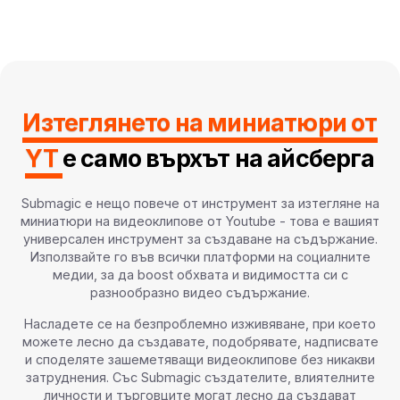
Изтеглянето на миниатюри от
YT
е само върхът на айсберга
Submagic е нещо повече от инструмент за изтегляне на
миниатюри на видеоклипове от Youtube - това е вашият
универсален инструмент за създаване на съдържание.
Използвайте го във всички платформи на социалните
медии, за да boost обхвата и видимостта си с
разнообразно видео съдържание.
Насладете се на безпроблемно изживяване, при което
можете лесно да създавате, подобрявате, надписвате
и споделяте зашеметяващи видеоклипове без никакви
затруднения. Със Submagic създателите, влиятелните
личности и търговците могат лесно да създават