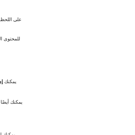
باستخدام Submagic، يمكنك
إض
يمكنك أيضًا
لقطات فيو 3 سينمائية، ولكنها غالباً ما تكون ث