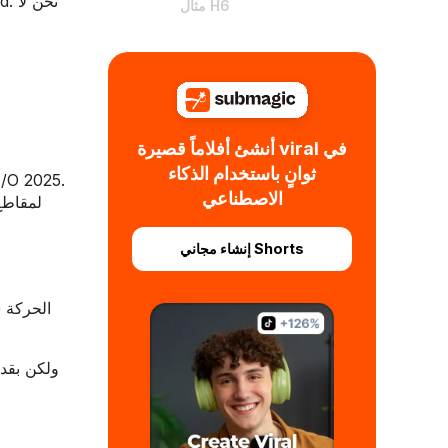
مثال H6
أنشئ أفلاماً قصيرة viral في
ثوانٍ باستخدام الذكاء
الاصطناعي
إنشاء مجاني Shorts
الحركة س