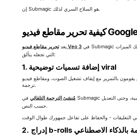
إن Submagic هو السلاح السري لذلك.
في Submagic أمرًا سهلاً. قم بسحب الفيديو وإفلاته في المحرر، وستكون جاهزًا للانطلاق. إليك الميزات
تحرير مقاطع فيديو Veo 3
يعد
التي تجعله يتألق:
1. إضافة تسميات توضيحية viral
بالتمرير مع إيقاف تشغيل الصوت، ومقاطع فيديو Veo 3 لا تأتي مع
ترجمة.
مُنشئ الترجمة التلقائي
في Submagic دقيق للغاية. يمكنك تخصيص الخط، والرسوم المتحركة، وتمييز الكلمات الرئيسية، وحتى التعديل
حسب النص.
b-rolls مدعومة بالذكاء الاصطناعي