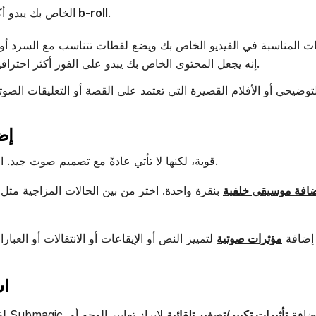
.
قم بإسقاط b-roll
هل تريد أن تجعل مقطع Veo 3 الخ
إنه يجعل المحتوى الخاص بك يبدو على الفور أكثر احترافية ويضيف السياق دون الحاجة إلى تصوير أي شيء إضافي.
3.
مرئيات Veo 3 قوية، لكنها لا تأتي عادةً مع تصميم صوت جيد. الصوت هو المكان الذي تعيش فيه المشاعر.
افة موسيقى خلفية
بنقرة واحدة. اختر من بين الحالات المزاجية مثل 
 إضافة
مؤثرات صوتية
لتمييز النص أو الإيقاعات أو الانتقالات أو العبا
4.
ابتة. باستخدام Submagic، يمكنك إضافة
تأثيرات تكبير/تصغير تلقائية
لإبراز تعابير الوجه أو