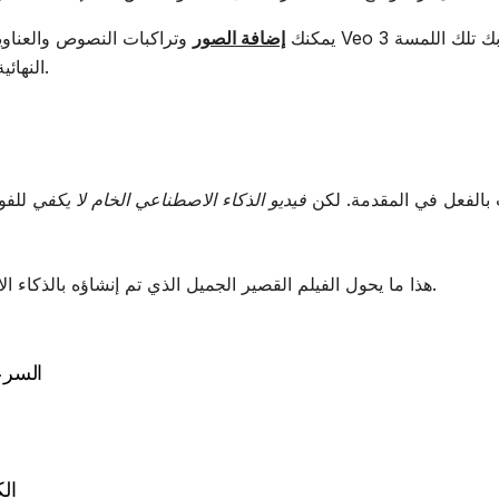
باستخدام Submagic، يمكنك
إضافة الصور
وتراكبات النصوص والعناوين المتحركة ب
النهائية - لذا فهو ليس مجرد محتوى، إنه محتوى ذو علامة تجارية.
وم بتجربة Google Veo 3، فأنت بالفعل في المقدمة. لكن
فيديو الذكاء الاصطناعي الخام لا يكفي
.
هذا ما يحول الفيلم القصير الجميل الذي تم إنشاؤه بالذكاء
السرعة
الكفا