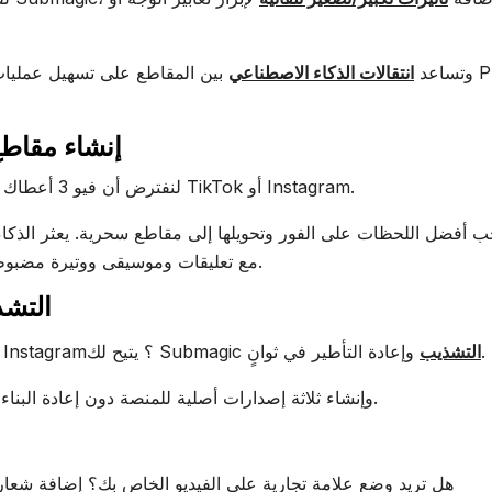
وتساعد
انتقالات الذكاء الاصطناعي
بين المقاطع على تسهيل عمليات التح
5. إنشاء مق
لنفترض أن فيو 3 أعطاك فيلم قصير مدته 90 ثانية. رائع. لكن هذا ليس رائعاً دائماً لـ TikTok أو Instagram.
على الخطاف ويمنحه تعديلاً viral- مع تعليقات وموسيقى ووتيرة مضبوطة لتوسيع نطاق الانتباه.
6. ال
وإعادة التأطير في ثوانٍ.
التشذيب
هل تحتاج إلى 16:9 لـ YouTube، و9:16 Shorts ومربع لـ Instagram؟ يتيح لك Submagic
هذا يعني أنه يمكنك أخذ مخرج واحد من Veo 3 وإنشاء ثلاثة إصدارات أصلية للمنصة دون إعادة البناء من الصفر.
هل تريد وضع علامة تجارية على الفيديو الخاص بك؟ إضافة شعار