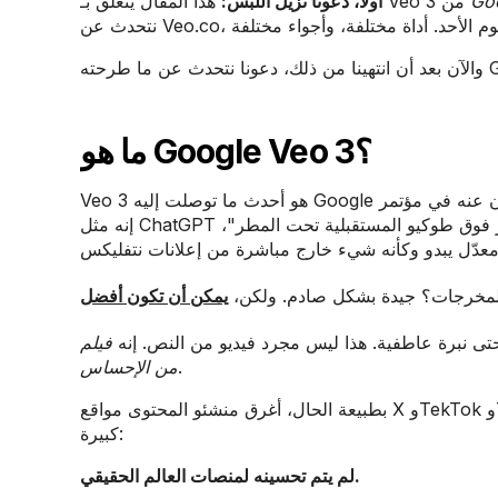
Go
هذا المقال يتعلق بـ Veo 3 من
أولاً، دعونا نزيل اللبس:
ما هو Google Veo 3؟
Veo 3 هو أحدث ما توصلت إليه Google في مجال توليد الفيديو بالذكاء الاصطناعي، والذي تم الإعلان عنه في مؤتمر Google I/O 2025.
إنه مثل ChatGPT لمقاطع الفيديو، حيث يمكنك إعطاؤه مطالبة (مثل "تصوير طائرة بدون طيار فوق طوكيو المستقبلية تحت المطر"،
لمخرجات؟ جيدة بشكل صادم. ولكن،
يمكن أن تكون أفضل
تى نبرة عاطفية. هذا ليس مجرد فيديو من النص. إنه
فيلم
.
من الإحساس
بطبيعة الحال، أغرق منشئو المحتوى مواقع X وTekTok وTekTok بتجارب Veo 3. ولكن بقدر روعة الفيديو الأساسي، لا تزال هناك فجوة
كبيرة:
لم يتم تحسينه لمنصات العالم الحقيقي.