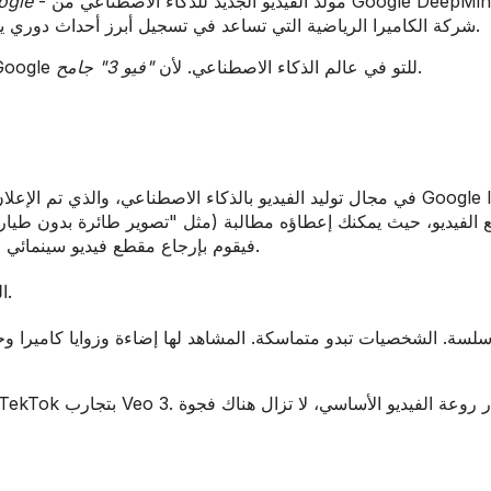
- مولد الفيديو الجديد للذكاء الاصطناعي من Google DeepMind. نحن لا
ogle
نتحدث عن Veo.co، شركة الكاميرا الرياضية التي تساعد في تسجيل أبرز أحداث دوري يوم الأحد. أداة مختلفة، وأجواء مختلفة.
.
والآن بعد أن انتهينا من ذلك، دعونا نتحدث عن ما طرحته Google للتو في عالم الذكاء الاصطناعي. لأن
"فيو 3" جامح
فيقوم بإرجاع مقطع فيديو سينمائي معدّل يبدو وكأنه شيء خارج مباشرة من إعلانات نتفليكس.
.
ا
لسة. الشخصيات تبدو متماسكة. المشاهد لها إضاءة وزوايا كاميرا وح