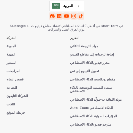
العربية‏
Submagic هي أفضل أداة ذكاء اصطناعي لإنشاء مقاطع فيديو جذابة short-form في
ثوانٍ لفرق العمل والشركات.
التحرير
الشركة
مولد الترجمة التلقائي
المدونة
إضافة ترجمات إلى مقاطع الفيديو
المهمة
محرر فيديو بالذكاء الاصطناعي
التسعير
تحويل الفيديو إلى نص
المراجعات
مقطع بودكاست الذكاء الاصطناعي
قصص النجاح
منشئ التسمية التوضيحية بالذكاء
البضاعة
الاصطناعي
الشركاء التابعون
مولد اللفافة ب-مولّد الذكاء الاصطناعي
اللغات
Auto-Zoom للذكاء الاصطناعي
خريطة الموقع
المؤثرات الصوتية للذكاء الاصطناعي
مترجم فيديو بالذكاء الاصطناعي