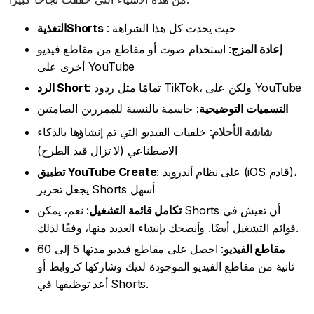
: حيث يحدث كل هذا الشراهة
التغذيةShorts
إعادة المزج
: استخدام صوت أو مقاطع من مقاطع فيديو
أخرى على YouTube
: تمامًا مثل ردود TikTok، ولكن على YouTube
الرد Short
التسميات التوضيحية
: حاسمة بالنسبة للممررين الصامتين
شاشة الأحلام
: خلفيات الفيديو التي تم إنشاؤها بالذكاء
الاصطناعي (لا تزال قيد الطرح)
: على نظام أندرويد (iOS قادم)،
تطبيق YouTube Create
يجعل تحرير Shorts أسهل
تكامل قائمة التشغيل
: نعم، يمكن Shorts أن تعيش في
قوائم التشغيل أيضًا. وأنصحك بإنشاء العديد منها، وفقًا لذلك.
مقاطع الفيديو
: احصل على مقاطع فيديو مدتها 5 إلى 60
ثانية من مقاطع الفيديو الموجودة لديك وشاركها كروابط أو
أعد توظيفها في Shorts.