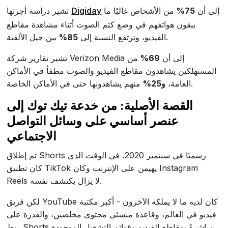
إلى أن
75%
من الأشخاص غالبًا ما
Digiday
تشير دراسة أجرتها
يبقون هواتفهم في وضع كتم الصوت أثناء مشاهدة مقاطع
بين جيل الألفية.
الفيديو، وترتفع النسبة إلى
85%
تشير تقارير شركة Verizon Media إلى أن
69%
من
المستهلكين يشاهدون مقاطع الفيديو والصوت مطفأ في الأماكن
منهم يشاهدونها حتى في الأماكن الخاصة.
العامة،
و25%
القصة الأصلية: من خدعة تيك توك إلى
عنصر أساسي على وسائل التواصل
الاجتماعي
تم إطلاق Shorts رسميًا في سبتمبر 2020، في الوقت الذي
كان تطبيق TikTok يهيمن على الإنترنت وكان Instagram
Reels لا يزال يكتشف نفسه.
لكن فريق YouTube كان لديه ما لا يملكه الآخرون - أكبر مكتبة
فيديو في العالم، وقاعدة منشئي محتوى مخلصين، والقدرة على
ربط Shorts مباشرةً بمقاطع الفيديو وقوائم التشغيل الموجودة