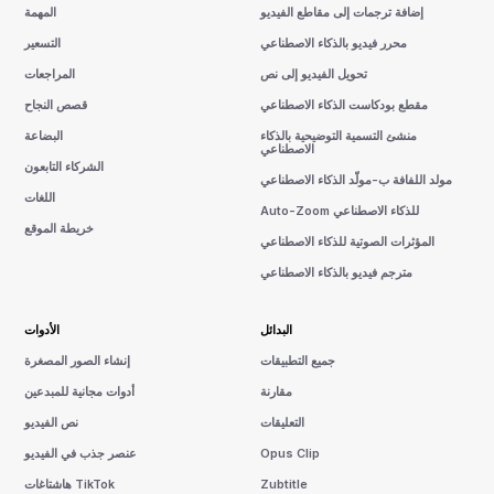
إضافة ترجمات إلى مقاطع الفيديو
المهمة
محرر فيديو بالذكاء الاصطناعي
التسعير
تحويل الفيديو إلى نص
المراجعات
مقطع بودكاست الذكاء الاصطناعي
قصص النجاح
منشئ التسمية التوضيحية بالذكاء
البضاعة
الاصطناعي
الشركاء التابعون
مولد اللفافة ب-مولّد الذكاء الاصطناعي
اللغات
Auto-Zoom للذكاء الاصطناعي
خريطة الموقع
المؤثرات الصوتية للذكاء الاصطناعي
مترجم فيديو بالذكاء الاصطناعي
البدائل
الأدوات
جميع التطبيقات
إنشاء الصور المصغرة
مقارنة
أدوات مجانية للمبدعين
التعليقات
نص الفيديو
Opus Clip
عنصر جذب في الفيديو
Zubtitle
هاشتاغات TikTok