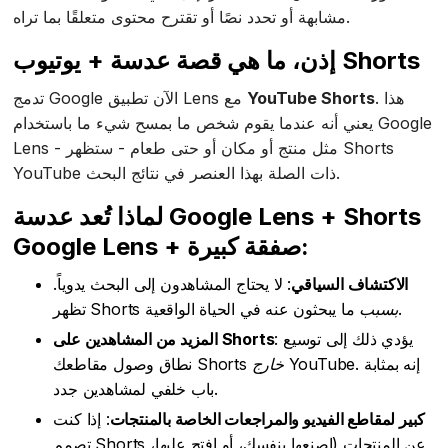
مشابهة أو تحدد نصًا أو تقترح محتوى متعلقًا بما تراه.
إذن، ما هي قصة عدسة + يوتيوب Shorts
. هذا
YouTube Shorts
تدمج Google الآن تطبيق Lens مع
يعني أنه عندما يقوم شخص ما بمسح شيء ما باستخدام Google
Lens - مثل منتج أو مكان أو حتى طعام - ستظهر Shorts
YouTube ذات الصلة بهذا العنصر في نتائج البحث.
لماذا تُعد عدسة Google Lens + Shorts
Google Lens + صفقة كبيرة:
الاكتشاف السياقي
: لا يحتاج المشاهدون إلى البحث يدوياً.
ما يبحثون عنه في الحياة الواقعية.
بسبب
تظهر Shorts
: يؤدي ذلك إلى توسيع
المزيد من المشاهدين على Shorts
YouTube. إنه بمثابة
خارج
نطاق وصول مقاطعك Shorts
باب خلفي لمشاهدين جدد.
كبير لمقاطع الفيديو والمراجعات الخاصة بالمنتجات
: إذا كنت
تصمم Shorts عن المنتجات (اصنعها بنفسك، أو افتح علبها،