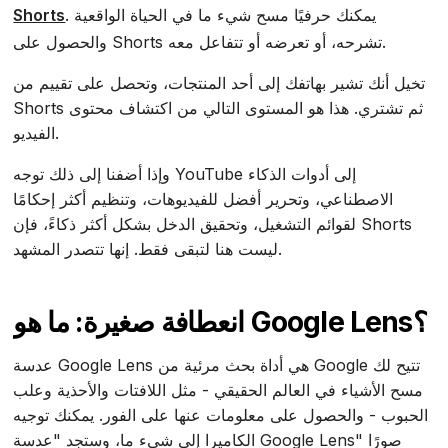
. يمكنك حرفيًا مسح شيء ما في الحياة الواقعية
Shorts
والحصول على Shorts تشرحه، أو تعرضه أو تتفاعل معه.
تخيل أنك تشير بهاتفك إلى أحد المنتجات، وتحصل على تقييم من
Shorts ثم تشتري. هذا هو المستوى التالي من اكتشاف محتوى
الفيديو.
وإذا أضفنا إلى ذلك توجه YouTube إلى أدوات الذكاء
الاصطناعي، وتحرير أفضل للفيديوهات، وتنظيم أكثر إحكامًا
لقوائم التشغيل، وتحقيق الدخل بشكل أكثر ذكاءً، فإن Shorts
ليست هنا لتبقى فقط. إنها تتصدر المشهد.
انعطافة صغيرة: ما هو Google Lens؟
عدسة Google Lens هي أداة بحث مرئية من Google تتيح لك
مسح الأشياء في العالم الحقيقي - مثل اللافتات والأحذية وعلب
الحبوب - والحصول على معلومات عنها على الفور. يمكنك توجيه
الكاميرا إلى شيء ما، وستجد "عدسة Google Lens" صورًا