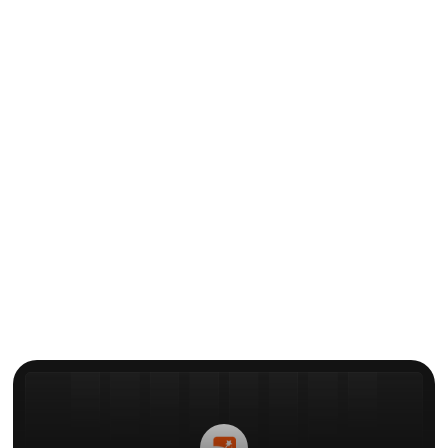
وسائل التواصل الاجتماعي
كيفية إضافة تعليقات على تيك توك
(أفضل 3 طرق)
ايلي
بواسطة