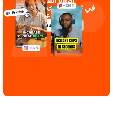
أنشئ viral
في ثوانٍ باستخدام الذكاء
الاصطناعي
جرّب Submagic مجاناً