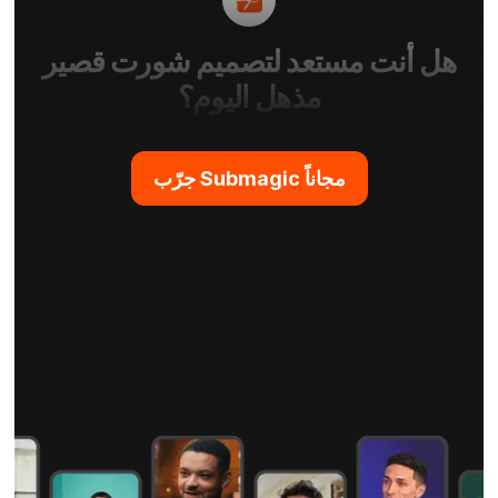
هل أنت مستعد لتصميم شورت قصير
مذهل اليوم؟
جرّب Submagic مجاناً