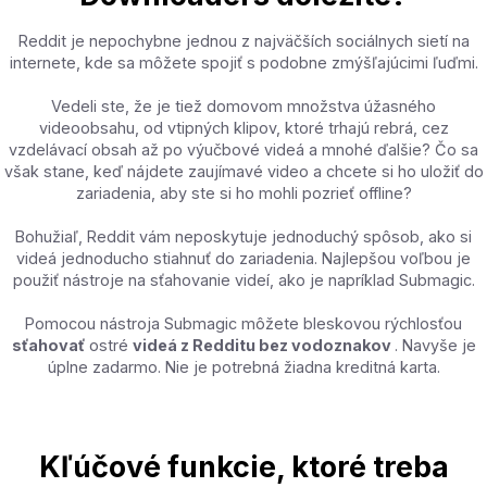
Reddit je nepochybne jednou z najväčších sociálnych sietí na
internete, kde sa môžete spojiť s podobne zmýšľajúcimi ľuďmi.
Vedeli ste, že je tiež domovom množstva úžasného
videoobsahu, od vtipných klipov, ktoré trhajú rebrá, cez
vzdelávací obsah až po výučbové videá a mnohé ďalšie? Čo sa
však stane, keď nájdete zaujímavé video a chcete si ho uložiť do
zariadenia, aby ste si ho mohli pozrieť offline?
Bohužiaľ, Reddit vám neposkytuje jednoduchý spôsob, ako si
videá jednoducho stiahnuť do zariadenia. Najlepšou voľbou je
použiť nástroje na sťahovanie videí, ako je napríklad Submagic.
Pomocou nástroja Submagic môžete bleskovou rýchlosťou
sťahovať
ostré
videá z Redditu bez vodoznakov
. Navyše je
úplne zadarmo. Nie je potrebná žiadna kreditná karta.
Kľúčové funkcie, ktoré treba