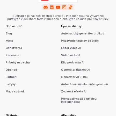
Submagic je najlepší nástroj s umelou inteligenciou na vytváranie
pútavých videí short-form v priebehu niekoľkých sekúnd pre tímy a firmy.
Spoločnosť
Úprava stránky
Blog
Automatický generátor titulkov
Misia
Pridávanie titulkov do videí
Cenotvorba
Editor videa AI
Recenzie
Video na text
Príbehy úspechu
Klip podcastu AI
Obchod
Generátor titulkov AI
Partneri
Generátor AI B-Roll
Jazyky
Auto-Zoom umelou inteligenciou
Mapa stránok
Zvukové efekty AI
Prekladač videa s umelou
inteligenciou
Nástroje
Alternatívy