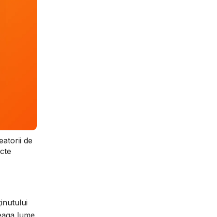
atorii de
ecte
inutului
eaga lume.