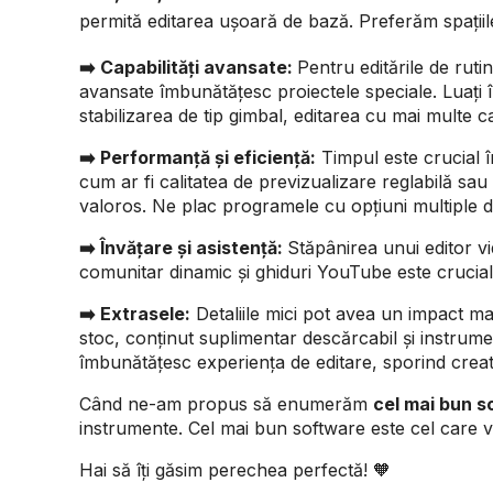
permită editarea ușoară de bază. Preferăm spațiile 
➡️ Capabilități avansate:
Pentru editările de ruti
avansate îmbunătățesc proiectele speciale. Luați 
stabilizarea de tip gimbal, editarea cu mai multe c
➡️ Performanță și eficiență:
Timpul este crucial î
cum ar fi calitatea de previzualizare reglabilă sau
valoros. Ne plac programele cu opțiuni multiple de
➡️ Învățare și asistență:
Stăpânirea unui editor vi
comunitar dinamic și ghiduri YouTube este crucial
➡️ Extrasele:
Detaliile mici pot avea un impact mar
stoc, conținut suplimentar descărcabil și instru
îmbunătățesc experiența de editare, sporind creati
Când ne-am propus să enumerăm
cel mai bun s
instrumente. Cel mai bun software este cel care v
Hai să îți găsim perechea perfectă! 🧡