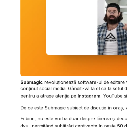
Submagic
revoluționează software-ul de editare v
conținut social media. Gândiți-vă la el ca la setul
pentru a atrage atenția pe
Instagram
, YouTube ș
De ce este Submagic subiect de discuție în oraș, v
Ei bine, nu este vorba doar despre tăierea și decu
dvs., permițând subtitrări captivante în peste
50 d