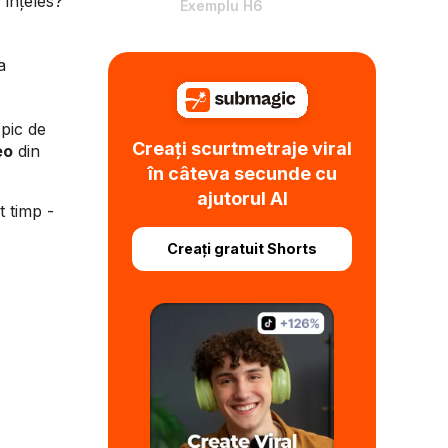
 înțeles?
Exemplu H6
a
 pic de
Creați scurtmetraje viral
eo
din
în câteva secunde cu
ajutorul AI
t timp -
Creați gratuit Shorts