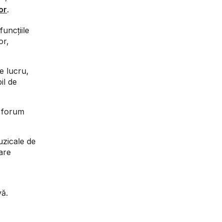
or
.
funcțiile
or,
e lucru,
il de
n forum
uzicale de
are
vă.