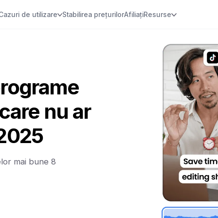
Cazuri de utilizare
Stabilirea prețurilor
Afiliați
Resurse
 programe
care nu ar
n 2025
elor mai bune 8