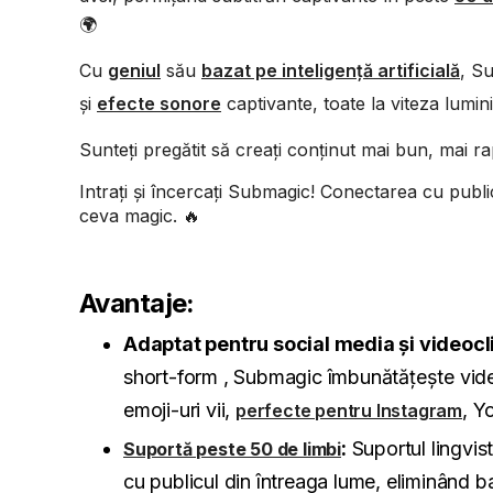
🌍
Cu
geniul
său
bazat pe inteligență artificială
, Su
și
efecte sonore
captivante, toate la viteza luminii
Sunteți pregătit să creați conținut mai bun, mai ra
Intrați și încercați Submagic! Conectarea cu publ
ceva magic. 🔥
Avantaje:
Adaptat pentru social media și videocli
short-form , Submagic îmbunătățește videoc
emoji-uri vii,
, Y
perfecte pentru Instagram
:
Suportul lingvis
Suportă peste 50 de limbi
cu publicul din întreaga lume, eliminând ba