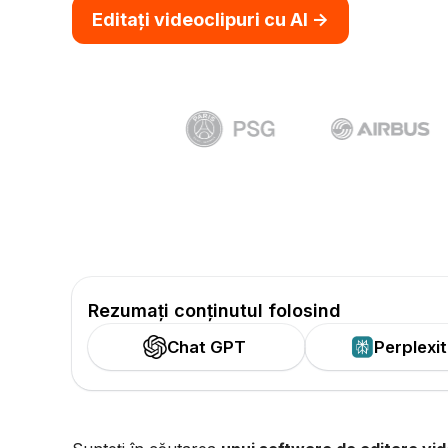
Editați videoclipuri cu AI ->
Rezumați conținutul folosind
Chat GPT
Perplexi