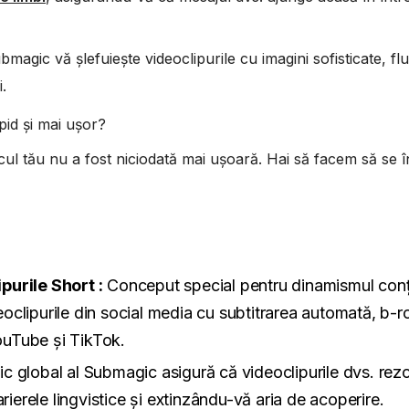
bmagic vă șlefuiește videoclipurile cu imagini sofisticate, fl
.
pid și mai ușor?
icul tău nu a fost niciodată mai ușoară. Hai să facem să se 
purile Short :
Conceput special pentru dinamismul conț
lipurile din social media cu subtitrarea automată, b-rol
ouTube și TikTok.
tic global al Submagic asigură că videoclipurile dvs. re
rierele lingvistice și extinzându-vă aria de acoperire.