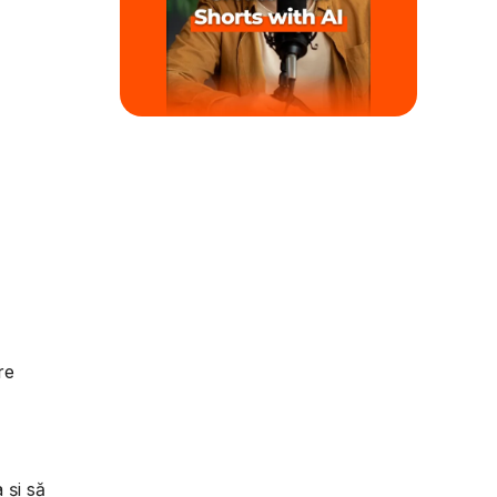
re
 și să