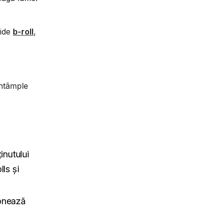
uide
b-roll
,
întâmple
inutului
ls și
zonează