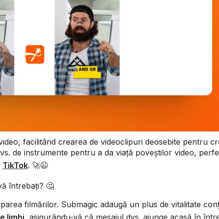
ideo, facilitând crearea de videoclipuri deosebite pentru cre
 dvs. de instrumente pentru a da viață poveștilor video, perf
i
TikTok
. 🚀😉
ă întrebați? 🤔
parea filmărilor. Submagic adaugă un plus de vitalitate conț
e limbi
, asigurându-vă că mesajul dvs. ajunge acasă în într