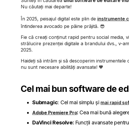
Sunteți în căutarea
unui software de editare vi
Nu căutați mai departe!
În 2025, peisajul digital este plin de
instrumente 
întinderea avocado pe pâine prăjită. 😎
Fie că creați conținut rapid pentru social media, 
strălucire prezenței digitale a brandului dvs., v-
2025.
Haideți să intrăm și să descoperim instrumentele c
nu sunt necesare abilități avansate! 🧡
Cel mai bun software de ed
Submagic
: Cel mai simplu și
mai rapid so
:
Cea mai bună alegere
Adobe Premiere Pro
DaVinci Resolve:
Funcții avansate pentru