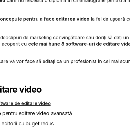
deo
care nu necesită o diplomă în cinematografie pentru a fi
concepute pentru a face
editarea video
la fel de ușoară c
videoclipuri de marketing convingătoare sau doriți să dați un
am acoperit cu
cele mai bune 8 software-uri de editare vid
are vă vor face să editați ca un profesionist în cel mai scur
itare video
ftware de editare video
 pentru editare video avansată
 editorii cu buget redus