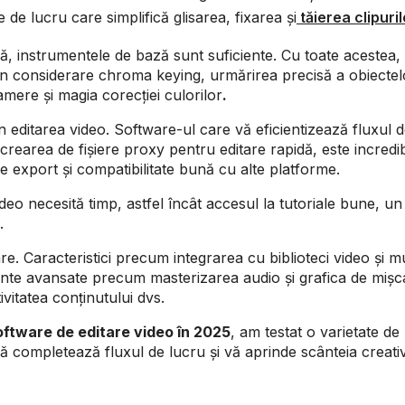
de lucru care simplifică glisarea, fixarea și
tăierea clipuril
nă, instrumentele de bază sunt suficiente. Cu toate acestea, 
în considerare chroma keying, urmărirea precisă a obiectel
amere și magia corecției culorilor
.‍
n editarea video. Software-ul care vă eficientizează fluxul d
 crearea de fișiere proxy pentru editare rapidă, este incredib
 export și compatibilitate bună cu alte platforme.
deo necesită timp, astfel încât accesul la tutoriale bune, u
.
e. Caracteristici precum integrarea cu biblioteci video și m
mente avansate precum masterizarea audio și grafica de mișc
vitatea conținutului dvs.
oftware de editare video în 2025
, am testat o varietate de
ă completează fluxul de lucru și vă aprinde scânteia creati