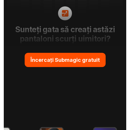
Sunteți gata să creați astăzi
pantaloni scurți uimitori?
Încercați Submagic gratuit