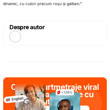
dinamic, cu culori precum roșu și galben."
Despre autor
Creați scurtmetraje viral
în câteva secunde cu
ajutorul AI