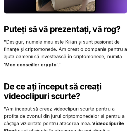
Puteți să vă prezentați, vă rog?
"Desigur, numele meu este Kilian și sunt pasionat de
finanțe și criptomonede. Am creat o companie pentru a
ajuta oamenii să investească în criptomonede, numită
'
Mon conseiller crypto
'."
De ce ați început să creați
videoclipuri scurte?
"Am început să creez videoclipuri scurte pentru a
profita de zvonul din jurul criptomonedelor și pentru a
câștiga vizibilitate pentru afacerea mea.
Videoclipurile
Short
sunt eficiente în atragerea de noi clienți și