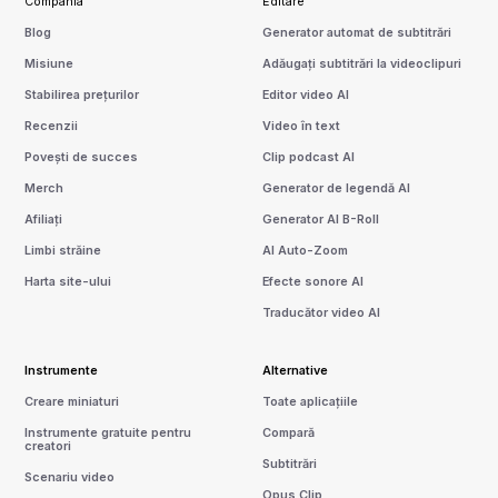
Compania
Editare
Blog
Generator automat de subtitrări
Misiune
Adăugați subtitrări la videoclipuri
Stabilirea prețurilor
Editor video AI
Recenzii
Video în text
Povești de succes
Clip podcast AI
Merch
Generator de legendă AI
Afiliați
Generator AI B-Roll
Limbi străine
AI Auto-Zoom
Harta site-ului
Efecte sonore AI
Traducător video AI
Instrumente
Alternative
Creare miniaturi
Toate aplicațiile
Instrumente gratuite pentru
Compară
creatori
Subtitrări
Scenariu video
Opus Clip