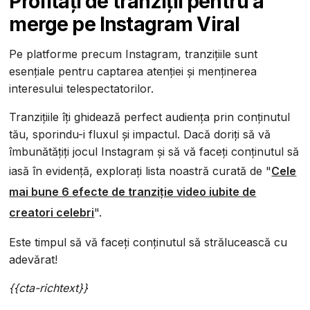
Profitați de tranziții pentru a
merge pe Instagram Viral
Pe platforme precum Instagram, tranzițiile sunt
esențiale pentru captarea atenției și menținerea
interesului telespectatorilor.
Tranzițiile îți ghidează perfect audiența prin conținutul
tău, sporindu-i fluxul și impactul. Dacă doriți să vă
îmbunătățiți jocul Instagram și să vă faceți conținutul să
iasă în evidență, explorați lista noastră curată de "
Cele
mai bune 6 efecte de tranziție video iubite de
creatori celebri
".
Este timpul să vă faceți conținutul să strălucească cu
adevărat!
{{cta-richtext}}‍