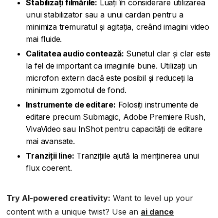
Stabilizați filmările:
Luați în considerare utilizarea
unui stabilizator sau a unui cardan pentru a
minimiza tremuratul și agitația, creând imagini video
mai fluide.
Calitatea audio contează:
Sunetul clar și clar este
la fel de important ca imaginile bune. Utilizați un
microfon extern dacă este posibil și reduceți la
minimum zgomotul de fond.
Instrumente de editare:
Folosiți instrumente de
editare precum Submagic, Adobe Premiere Rush,
VivaVideo sau InShot pentru capacități de editare
mai avansate.
Tranziții line:
Tranzițiile ajută la menținerea unui
flux coerent.
Try AI-powered creativity:
Want to level up your
content with a unique twist? Use an
ai dance