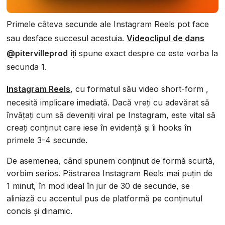
Primele câteva secunde ale Instagram Reels pot face
sau desface succesul acestuia.
Videoclipul de dans
@pitervilleprod
îți spune exact despre ce este vorba la
secunda 1.
Instagram Reels
, cu formatul său video short-form ,
necesită implicare imediată. Dacă vreți cu adevărat să
învățați cum să deveniți viral pe Instagram, este vital să
creați conținut care iese în evidență și îi hooks în
primele 3-4 secunde.
De asemenea, când spunem conținut de formă scurtă,
vorbim serios. Păstrarea Instagram Reels mai puțin de
1 minut, în mod ideal în jur de 30 de secunde, se
aliniază cu accentul pus de platformă pe conținutul
concis și dinamic.