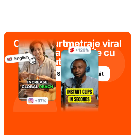
Creați scurtmetraje viral
în câteva secunde cu
ajutorul AI
Încercați Submagic gratuit