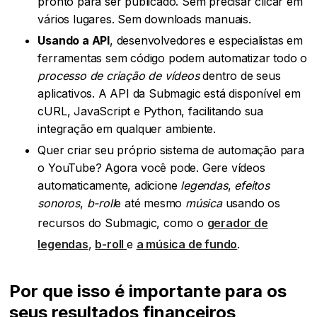
pronto para ser publicado. Sem precisar clicar em
vários lugares. Sem downloads manuais.
Usando a API
, desenvolvedores e especialistas em
ferramentas sem código podem automatizar todo o
processo de criação de vídeos
dentro de seus
aplicativos. A API da Submagic está disponível em
cURL, JavaScript e Python, facilitando sua
integração em qualquer ambiente.
Quer criar seu próprio sistema de automação para
o YouTube? Agora você pode. Gere vídeos
automaticamente, adicione
legendas
,
efeitos
sonoros
,
b-roll
e até mesmo
música
usando os
recursos do Submagic, como o
gerador de
legendas
,
b-roll
e
a música de fundo
.
Por que isso é importante para os
seus resultados financeiros