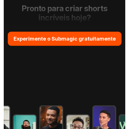
Pronto para criar shorts
incríveis hoje?
Experimente o Submagic gratuitamente