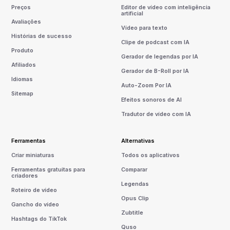
Preços
Editor de vídeo com inteligência
artificial
Avaliações
Vídeo para texto
Histórias de sucesso
Clipe de podcast com IA
Produto
Gerador de legendas por IA
Afiliados
Gerador de B-Roll por IA
Idiomas
Auto-Zoom Por IA
Sitemap
Efeitos sonoros de AI
Tradutor de vídeo com IA
Ferramentas
Alternativas
Criar miniaturas
Todos os aplicativos
Ferramentas gratuitas para
Comparar
criadores
Legendas
Roteiro de vídeo
Opus Clip
Gancho do vídeo
Zubtitle
Hashtags do TikTok
Quso