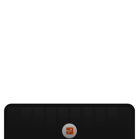
DICAS PARA CRIADORES
Como cancelar a assinatura do
Veed.io
Por
Elie