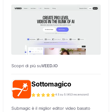
Scopri di più su
VEED.IO
Sottomagico
4.5
su 5 (
453
recensioni)
Submagic è il miglior editor video basato