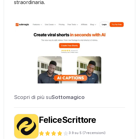
straordinaria.
Scopri di più su
Sottomagico
FeliceScrittore
3.9
su 5 (
7
recensioni)