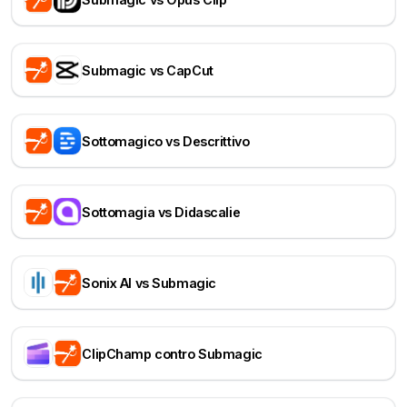
Submagic vs CapCut
Sottomagico vs Descrittivo
Sottomagia vs Didascalie
Sonix AI vs Submagic
ClipChamp contro Submagic