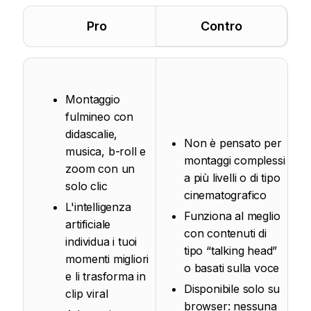
Pro
Contro
Montaggio
fulmineo con
didascalie,
Non è pensato per
musica, b-roll e
montaggi complessi
zoom con un
a più livelli o di tipo
solo clic
cinematografico
L'intelligenza
Funziona al meglio
artificiale
con contenuti di
individua i tuoi
tipo “talking head”
momenti migliori
o basati sulla voce
e li trasforma in
Disponibile solo su
clip viral
browser: nessuna