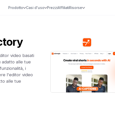
Prodotto
Casi d'uso
Prezzi
Affiliati
Risorse
ctory
itor video basati
ù adatto alle tue
unzionalità, i
ere l'editor video
tto alle tue