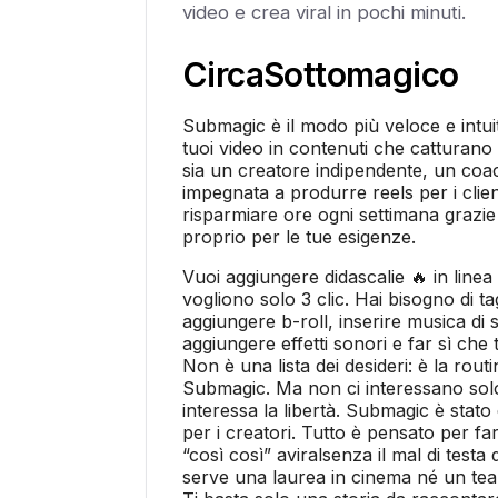
video e crea viral in pochi minuti.
Circa
Sottomagico
Submagic è il modo più veloce e intui
tuoi video in contenuti che catturano 
sia un creatore indipendente, un coa
impegnata a produrre reels per i clien
risparmiare ore ogni settimana grazie
proprio per le tue esigenze.
Vuoi aggiungere didascalie 🔥 in linea
vogliono solo 3 clic. Hai bisogno di tagl
aggiungere b-roll, inserire musica di 
aggiungere effetti sonori e far sì che
Non è una lista dei desideri: è la rout
Submagic. Ma non ci interessano solo 
interessa la libertà. Submagic è stato 
per i creatori. Tutto è pensato per fa
“così così” aviralsenza il mal di testa
serve una laurea in cinema né un te