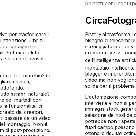
perfetti per il repurp
Circa
Fotog
tivo per trasformare i
Pictory.ai trasforma i 
l'attenzione. Che tu
bisogno di telecamere.
ch o un'agenzia
sceneggiatura o un vid
ti, Submagic ti fa
creerà un pezzo comp
 a strumenti pensati
dell'intelligenza artific
montaggio intelligente
blogger e imprenditor
 con il tuo marchio? Ci
video ma non vogliono
iare i filmati,
solida per il problema
sottofondo,
 tutto sembri naturale?
L'automazione compo
ine del martedì con
interviene e non si pe
le funzionalità: ci
immagini stock generi
creato dai creatori,
selezione dei titoli da p
rti passare da un video
potrebbe non rispettar
 del montaggio. Non ti
fuori campo possono 
am di post-produzione.
ottenere risultati otti