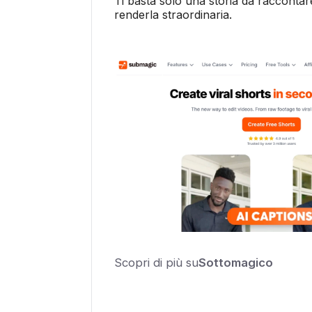
Ti basta solo una storia da raccontare
renderla straordinaria.
Scopri di più su
Sottomagico