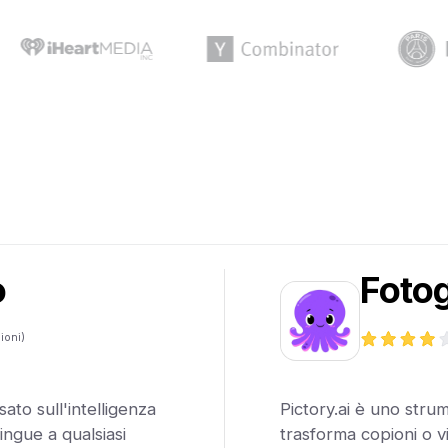
o
Foto
ioni)
ato sull'intelligenza
Pictory.ai è uno strum
 lingue a qualsiasi
trasforma copioni o vi