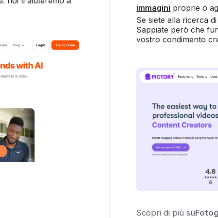
: noi ti aiuteremo a
immagini
proprie o ag
Se siete alla ricerca d
Sappiate però che fun
vostro condimento cre
Scopri di più su
Foto