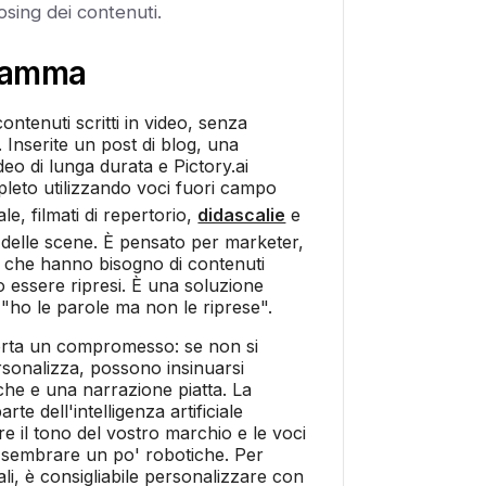
osing dei contenuti.
ramma
contenuti scritti in video, senza
 Inserite un post di blog, una
eo di lunga durata e Pictory.ai
leto utilizzando voci fuori campo
iale, filmati di repertorio,
didascalie
e
 delle scene. È pensato per marketer,
i che hanno bisogno di contenuti
 essere ripresi. È una soluzione
 "ho le parole ma non le riprese".
rta un compromesso: se non si
rsonalizza, possono insinuarsi
che e una narrazione piatta. La
arte dell'intelligenza artificiale
e il tono del vostro marchio e le voci
sembrare un po' robotiche. Per
mali, è consigliabile personalizzare con