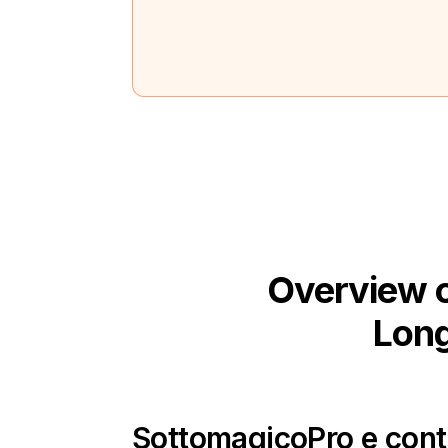
Overview o
Long
Sottomagico
Pro e cont