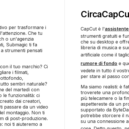
Circa
CapCu
tivo per trasformare i
CapCut è l'
assistente 
l'attenzione. Che tu
strumenti gratuiti e fu
ch o un'agenzia
che su desktop e offr
ti, Submagic ti fa
libreria di musica e su
 a strumenti pensati
artificiale come il tag
rumore di fondo
e qu
 con il tuo marchio? Ci
vedete in tutto il vost
iare i filmati,
per stare al passo con 
sottofondo,
 tutto sembri naturale?
Ma siamo realisti: è f
ine del martedì con
troverete una profonda
le funzionalità: ci
più telecamere o la fi
creato dai creatori,
aspettereste da un pr
rti passare da un video
supportato da ByteDan
 del montaggio. Non ti
potrebbe storcere il 
am di post-produzione.
su una connessione a I
: noi ti aiuteremo a
cose. Detto questo, p