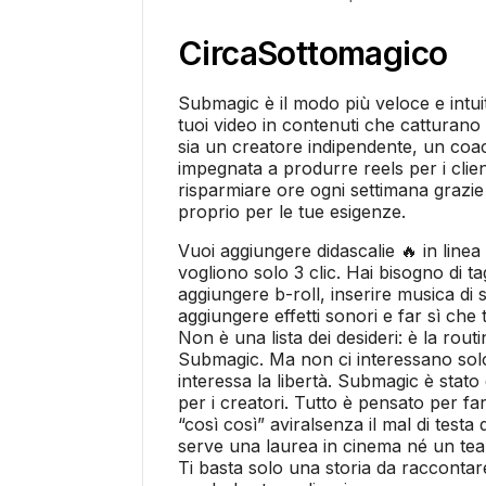
Circa
Sottomagico
Submagic è il modo più veloce e intui
tuoi video in contenuti che catturano 
sia un creatore indipendente, un coa
impegnata a produrre reels per i clien
risparmiare ore ogni settimana grazie
proprio per le tue esigenze.
Vuoi aggiungere didascalie 🔥 in linea
vogliono solo 3 clic. Hai bisogno di tagl
aggiungere b-roll, inserire musica di 
aggiungere effetti sonori e far sì che
Non è una lista dei desideri: è la rout
Submagic. Ma non ci interessano solo 
interessa la libertà. Submagic è stato 
per i creatori. Tutto è pensato per fa
“così così” aviralsenza il mal di testa
serve una laurea in cinema né un te
Ti basta solo una storia da raccontare