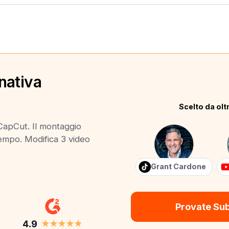
nativa
Scelto da oltr
 CapCut. Il montaggio
 tempo. Modifica 3 video
Grant Cardone
Provate Su