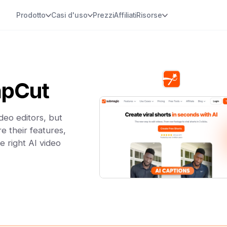
Prodotto
Casi d'uso
Prezzi
Affiliati
Risorse
apCut
eo editors, but
e their features,
e right AI video