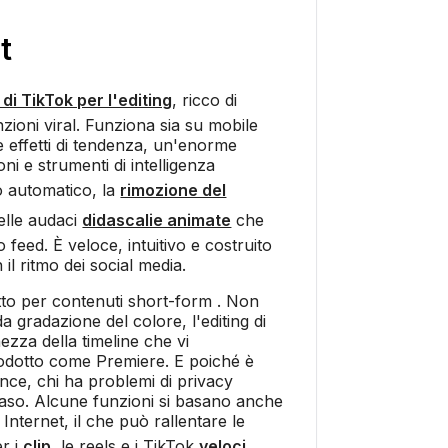
t
di TikTok per l'editing
, ricco di
nzioni viral. Funziona sia su mobile
e effetti di tendenza, un'enorme
oni e strumenti di intelligenza
lio automatico, la
rimozione del
elle audaci
didascalie animate
che
ro feed. È veloce, intuitivo e costruito
il ritmo dei social media.
atto per contenuti short-form . Non
 gradazione del colore, l'editing di
nezza della timeline che vi
odotto come Premiere. E poiché è
ce, chi ha problemi di privacy
naso. Alcune funzioni si basano anche
nternet, il che può rallentare le
er i
clip
, le reels e i TikTok
veloci
,