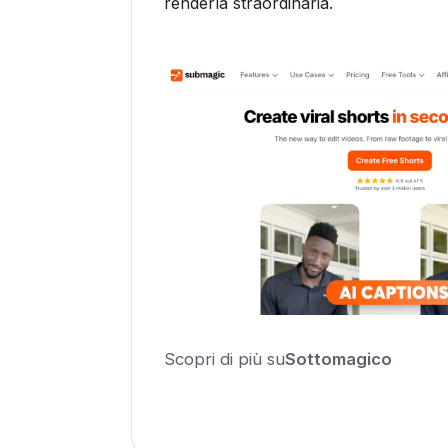
renderla straordinaria.
Scopri di più su
Sottomagico