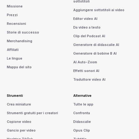
sottotitoli
Missione
Aggiungere sottotitoli ai video
Prezzi
Editor video AI
Recensioni
Da video a testo
Storie di successo
Clip del Podcast AI
Merchandising
Generatore di didascalie AI
Affiliati
Generatore di bobine B AI
Le lingue
AI Auto-Zoom
Mappa del sito
Effetti sonori AI
Traduttore video AI
Strumenti
Alternative
Crea miniature
Tutte le app
Strumenti gratuiti per i creatori
Confronta
Copione video
Didascalie
Gancio per video
Opus Clip