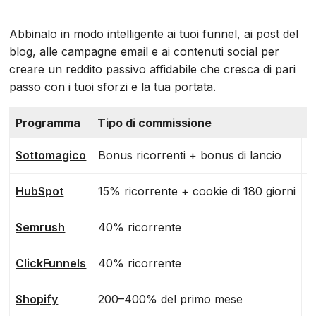
Abbinalo in modo intelligente ai tuoi funnel, ai post del
blog, alle campagne email e ai contenuti social per
creare un reddito passivo affidabile che cresca di pari
passo con i tuoi sforzi e la tua portata.
Programma
Tipo di commissione
I
Sottomagico
Bonus ricorrenti + bonus di lancio
M
HubSpot
15% ricorrente + cookie di 180 giorni
C
Semrush
40% ricorrente
E
ClickFunnels
40% ricorrente
F
Shopify
200–400% del primo mese
I