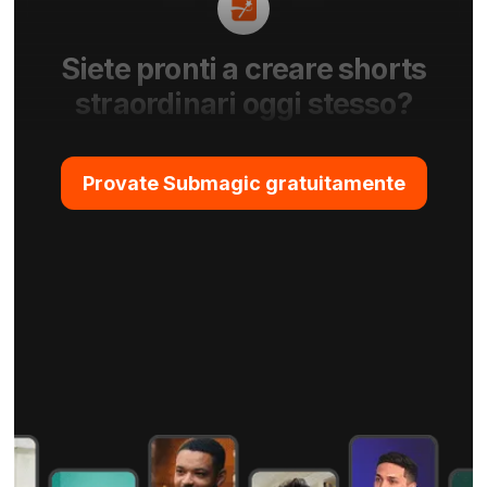
Siete pronti a creare shorts
straordinari oggi stesso?
Provate Submagic gratuitamente