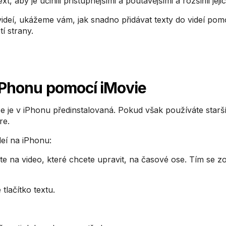
, aby je učinili přístupnějšími a poutavějšími a rozšířili jej
deí, ukážeme vám, jak snadno přidávat texty do videí pomo
í strany.
 iPhonu pomocí iMovie
kže je v iPhonu předinstalovaná. Pokud však používáte starší
re.
ideí na iPhonu:
te na video, které chcete upravit, na časové ose. Tím se z
 tlačítko textu.