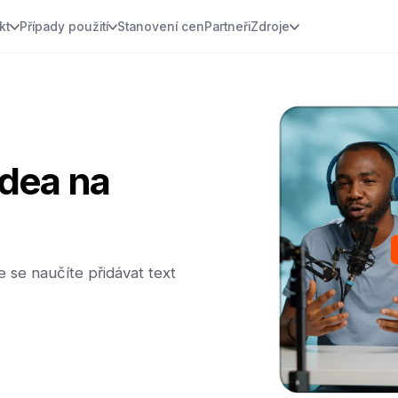
kt
Případy použití
Stanovení cen
Partneři
Zdroje
idea na
e se naučíte přidávat text