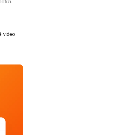
otíží.
é video