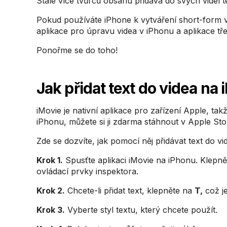
Stále více tvůrců obsahu přidává do svých videí text
Pokud používáte iPhone k vytváření short-form vi
aplikace pro úpravu videa v iPhonu a aplikace třet
Ponořme se do toho!
Jak přidat text do videa na
iMovie je nativní aplikace pro zařízení Apple, ta
iPhonu, můžete si ji zdarma stáhnout v Apple Sto
Zde se dozvíte, jak pomocí něj přidávat text do v
Krok 1.
Spusťte aplikaci iMovie na iPhonu. Klepně
ovládací prvky inspektora.
Krok 2.
Chcete-li přidat text, klepněte na
T,
což je
Krok 3.
Vyberte styl textu, který chcete použít.