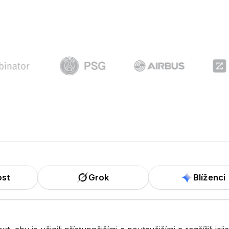
ost
Grok
Blíženci