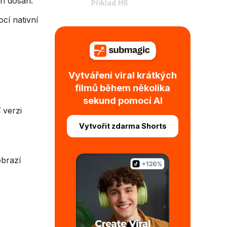
ich dosah.
Příklad H6
cí nativní
Vytváření viral krátkých
filmů během několika
sekund pomocí AI
 verzi
Vytvořit zdarma Shorts
obrazí