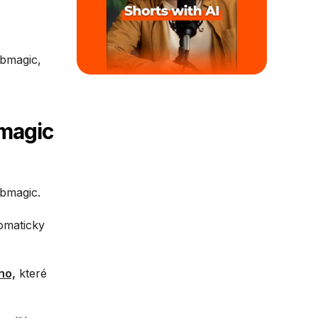
ubmagic,
bmagic
bmagic.
omaticky
ho,
které