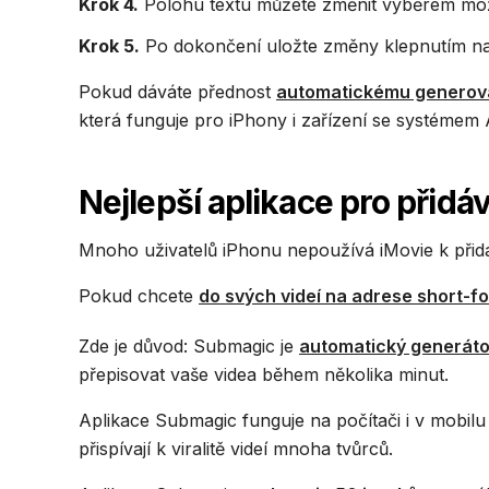
Krok 4.
Polohu textu můžete změnit výběrem mož
Krok 5.
Po dokončení uložte změny klepnutím n
Pokud dáváte přednost
automatickému generován
která funguje pro iPhony i zařízení se systémem
Nejlepší aplikace pro přidá
Mnoho uživatelů iPhonu nepoužívá iMovie k přidává
Pokud chcete
do svých videí na adrese short-for
Zde je důvod: Submagic je
automatický generátor
přepisovat vaše videa během několika minut.
Aplikace Submagic funguje na počítači i v mobil
přispívají k viralitě videí mnoha tvůrců.