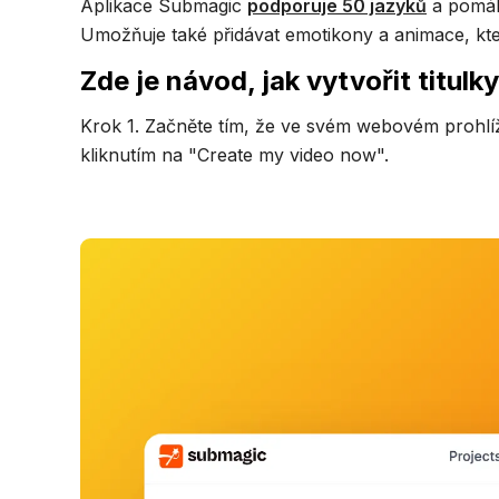
Aplikace Submagic
podporuje 50 jazyků
a pomáhá
Umožňuje také přidávat emotikony a animace, kter
Zde je návod, jak vytvořit titul
Krok 1. Začněte tím, že ve svém webovém prohlí
kliknutím na "Create my video now".