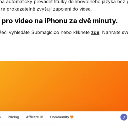
 automaticky převádět titulky do libovolného jazyka bez p
é prokazatelně zvyšují zapojení do videa.
ky pro video na iPhonu za dvě minuty.
žeči vyhledáte Submagic.co nebo kliknete
zde
. Nahrajte sv