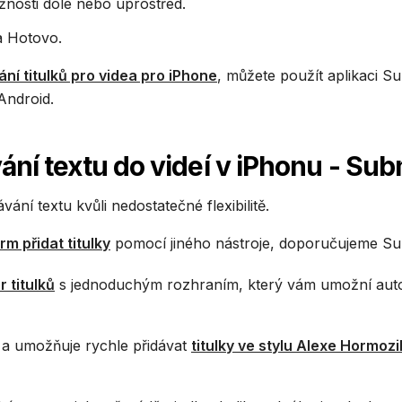
nosti dole nebo uprostřed.
a Hotovo.
í titulků pro videa pro iPhone
, můžete použít aplikaci S
 Android.
vání textu do videí v iPhonu - Su
ní textu kvůli nedostatečné flexibilitě.
m přidat titulky
pomocí jiného nástroje, doporučujeme Su
 titulků
s jednoduchým rozhraním, který vám umožní aut
u a umožňuje rychle přidávat
titulky ve stylu Alexe Hormozi