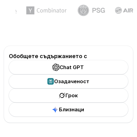
Обобщете съдържанието с
Chat GPT
Озадаченост
Грок
Близнаци