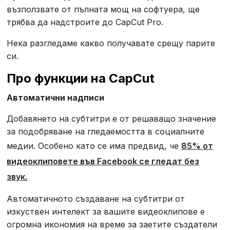
възползвате от пълната мощ на софтуера, ще
трябва да надстроите до CapCut Pro.
Нека разгледаме какво получавате срещу парите
си.
Про функции на CapCut
Автоматични надписи
Добавянето на субтитри е от решаващо значение
за подобряване на гледаемостта в социалните
медии. Особено като се има предвид, че
85% от
видеоклиповете във Facebook се гледат без
звук.
Автоматичното създаване на субтитри от
изкуствен интелект за вашите видеоклипове е
огромна икономия на време за заетите създатели