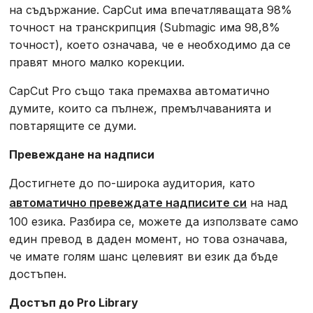
на съдържание. CapCut има впечатляващата 98%
точност на транскрипция (Submagic има 98,8%
точност), което означава, че е необходимо да се
правят много малко корекции.
CapCut Pro също така премахва автоматично
думите, които са пълнеж, премълчаванията и
повтарящите се думи.
Превеждане на надписи
Достигнете до по-широка аудитория, като
автоматично превеждате надписите си
на над
100 езика. Разбира се, можете да използвате само
един превод в даден момент, но това означава,
че имате голям шанс целевият ви език да бъде
достъпен.
Достъп до Pro Library