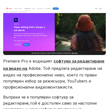
Premiere Pro е водещият
софтуер за редактиране
на видео на
Adobe. Той предлага редактиране на
видео на професионално ниво, което го прави
популярен избор за режисьори, YouTubers и
професионални видеомонтажисти.
Въпреки че е популярен софтуер за
редактиране,той е достъпен само за настолни