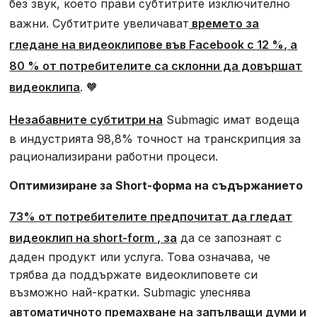
без звук, което прави субтитрите изключително
важни. Субтитрите увеличават
времето за
гледане на видеоклипове във Facebook с 12 %, а
80 % от потребителите са склонни да довършат
видеоклипа
. 🧡
Незабавните субтитри на
Submagic имат водеща
в индустрията 98,8% точност на транскрипция за
рационализирани работни процеси.
Оптимизиране за Short-форма на съдържанието
73% от потребителите предпочитат да гледат
видеоклип на short-form , за
да се запознаят с
даден продукт или услуга. Това означава, че
трябва да поддържате видеоклиповете си
възможно най-кратки. Submagic улеснява
автоматичното премахване на запълващи думи и