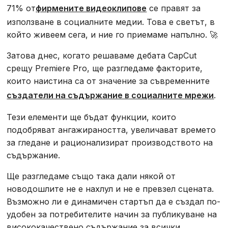
‍71% от
фирмените видеоклипове
се правят за
използване в социалните медии. Това е светът, в
който живеем сега, и ние го приемаме напълно. 🚀
Затова днес, когато решаваме дебата CapCut
срещу Premiere Pro, ще разгледаме факторите,
които наистина са от значение за съвременните
създатели на съдържание в социалните мрежи
.
Тези елементи ще бъдат функции, които
подобряват ангажираността, увеличават времето
за гледане и рационализират производството на
съдържание.
Ще разгледаме също така дали някой от
новодошлите не е нахлул и не е превзел сцената.
Възможно ли е динамичен стартъп да е създал по-
удобен за потребителите начин за публикуване на
висококачествено съдържание за всички