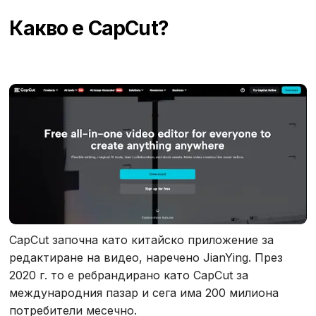
Какво е CapCut?
CapCut започна като китайско приложение за
редактиране на видео, наречено JianYing. През
2020 г. то е ребрандирано като CapCut за
международния пазар и сега има 200 милиона
потребители месечно.