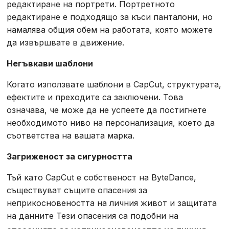
редактиране на портрети. Портретното
редактиране е подходящо за къси панталони, но
намалява общия обем на работата, която можете
да извършвате в движение.
Негъвкави шаблони
Когато използвате шаблони в CapCut, структурата,
ефектите и преходите са заключени. Това
означава, че може да не успеете да постигнете
необходимото ниво на персонализация, което да
съответства на вашата марка.
Загриженост за сигурността
Тъй като CapCut е собственост на ByteDance,
съществуват същите опасения за
неприкосновеността на личния живот и защитата
на данните Тези опасения са подобни на