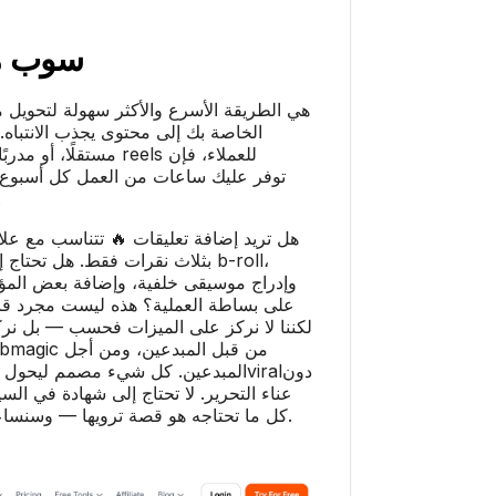
ماجيك
ذب الانتباه. سواء كنت منشئ محتوى
إنتاج reels للعملاء، فإن
تك تمامًا.
 تتناسب مع علامتك التجارية؟ يمكنك ذلك
إلى قص المقاطع، وإضافة b-roll،
إضافة بعض المؤثرات الصوتية، مع الحفاظ
 ليست مجرد قائمة أمنيات — بل هي يوم
حول مقاطعك من «عادية» إلىviralدون
ى شهادة في السينما أو فريق ما بعد الإنتاج.
كل ما تحتاجه هو قصة ترويها — وسنساعدك في جعلها تبدو مذهلة.