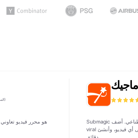
اجيك
المراجعات)
Submagic هو أفضل محرر فيديو يعمل بالذكاء الاصطناعي. أضف
viral بأكثر من 100 لغة إلى أي فيديو، وأنشئ viral ، في غضون
دقائق.