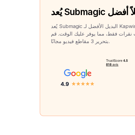
Submag بديلاً أفضل
يُعد Submagic البديل الأفضل لـ Kapwing و Submagic. يمكنك
ث نقرات فقط، مما يوفر عليك الوقت. قم
بتحرير 3 مقاطع فيديو مجانًا.