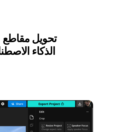
الفيديو الطويلة إلىShorts Viral Shorts الذك