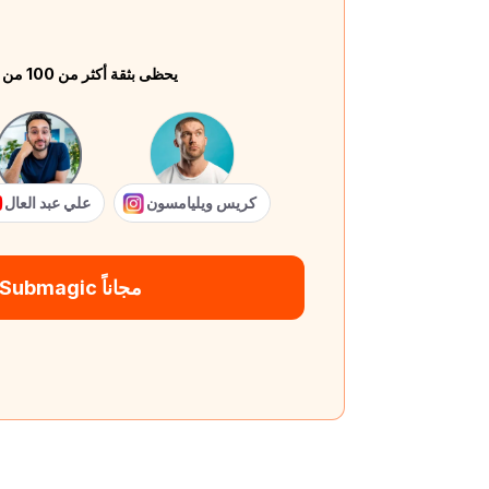
يحظى بثقة أكثر من 100 من كبار المبدعين
كريس ويليامسون
علي عبد العال
جرّب Submagic مجاناً