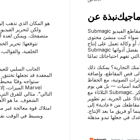
نبذة عن
سوب 
Submagic هي الطريقة الأسرع والأكثر سهولة لتحويل مقاطع الفيديو
ديك جميع الأدوات التي
الخاصة بك إلى محتوى يج
تحرير الخط الزمني،
مستقلًا، أو مدربًا، أو وكالة تعمل على 
Submagic توفر عليك ساعات من العمل كل أسبوع بفضل أدواتها
لمبدع العصري الذي
التي تفهم احتياجا
هل تريد إضافة تعليقات 
 الكبيرة والمشاريع
بثلاث نقرات فقط. هل تحتاج 
 الإنترنت لديك قويًا، وإلا
وإدراج موسيقى خلفية، و
حتوي على الكثير من
على بساطة العملية؟ هذه
ر فيلم Marvel
الثلاثاء مع Submagic. لكننا لا نركز على الميزات فحسب — بل نركز
تماعي، ربما ليس لمشروعك
على الحرية. تم تطوير Submagic من قبل المبدعين، ومن أجل
في الوقت الفعلي أم
المبدعين. كل شيء مصمم لي
دودة؟ إذا كنت بحاجة إلى
عناء التحرير. لا تحتاج إل
إنترنت، فهناك بدائل