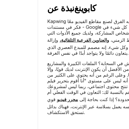
كابوينغ
نبذة عن
Kapwing هو المكان الذي تذهب إليه الفرق لصنع مقاطع الفيديو معًا
- فكر في مستندات Google ولكن لتحرير الفيديو. كل شيء في
خاص المشاركة، ولديك جميع الأدوات التي
ط الزمني،
والعناوين الفرعية التلقائية،
وإزالة
، وكل شيء. إنه مصمم للمبدع العصري الذي
يتعاون دائمًا ولا يتواجد أبدًا في نفس الغرفة.
ش في السحابة؟ الملفات الكبيرة والمشاريع
ن الأفضل أن يكون الإنترنت لديك قويًا، وإلا
ا. وعلى الرغم من أنه يحتوي على الكثير من
أنه ليس على مستوى "أنا أقوم بتحرير فيلم Marvel
تي تنتج محتوى اجتماعي، ربما ليس لمشروعك
م بالنسبة لك: التعاون في الوقت الفعلي أم
حدودة؟ إذا كنت بحاجة إلى
محرر فيديو
قوي
 يعمل بسلاسة عبر الإنترنت، فهناك بدائل
تستحق الاستكشاف.