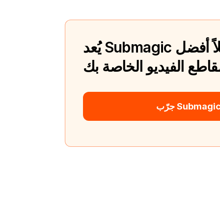
Submag بديلاً أفضل