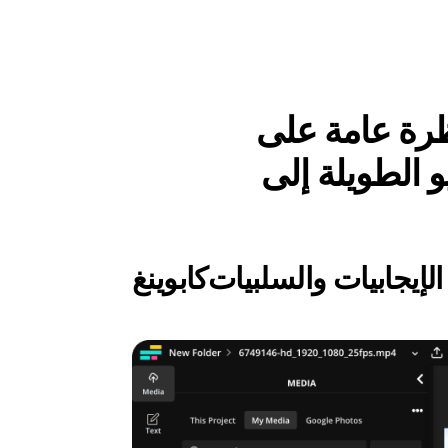
امة على Kapwing مقابل Submagic: تحويل مقاطع
الإيجابيات والسلبيات
كابوينغ