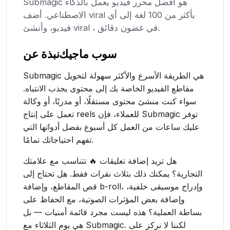
Submagic هو أفضل محرر فيديو يعمل بالذكاء
الاصطناعي. أضف viral بأكثر من 100 لغة إلى أي
فيديو، وأنشئ viral ، في غضون دقائق.
سوب ماجيك
نبذة عن
Submagic هي الطريقة الأسرع والأكثر سهولة لتحويل
مقاطع الفيديو الخاصة بك إلى محتوى يجذب الانتباه.
سواء كنت منشئ محتوى مستقلًا، أو مدربًا، أو وكالة
تعمل على إنتاج reels للعملاء، فإن Submagic توفر
عليك ساعات من العمل كل أسبوع بفضل أدواتها التي
تفهم احتياجاتك تمامًا.
هل تريد إضافة تعليقات 🔥 تتناسب مع علامتك
التجارية؟ يمكنك ذلك بثلاث نقرات فقط. هل تحتاج إلى
قص المقاطع، وإضافة b-roll، وإدراج موسيقى خلفية،
وإضافة بعض المؤثرات الصوتية، مع الحفاظ على
بساطة العملية؟ هذه ليست مجرد قائمة أمنيات — بل
هي يوم الثلاثاء مع Submagic. لكننا لا نركز على