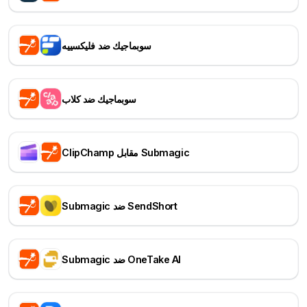
سوبماجيك ضد فليكسييه
سوبماجيك ضد كلاب
ClipChamp مقابل Submagic
Submagic ضد SendShort
Submagic ضد OneTake AI