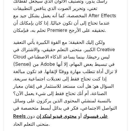
رأسك يدور، وتصنيف الألوان الذي سيجعل لقطاتك
تغني، وتحرير الصوت الذي ينافس التطبيقات
المخصصة، كما أنه يعمل بشكل جيد مع After Effects
عندما تحتاج إلى أن تكون خياليًا. إذا كان بإمكانك أن
تحلم به، فبإمكان Premiere تحقيقه على الأرجح.
ولكن إليك الحقيقة: مع القوة الكبيرة يأتي التعقيد
الكبير. منحنى التعلم حقيقي، والاشتراك في Creative
Cloud ليس رخيصًا. بينما يساعد الذكاء الاصطناعي
(Sensei) من Adobe في تبسيط بعض المهام، إلا أنها
لا تزال أداة تتطلب مهارة ووقتًا لإتقانها. قد تكون مبالغة
إذا كنت تحتاج فقط إلى تعديلات اجتماعية سريعة.
السؤال هو: هل أنت مستعد للاستثمار في إتقان معيار
الصناعة، أم أنك تحتاج فقط إلى شيء يعمل الآن؟
بالنسبة لمنشئي المحتوى الذين يركزون على وسائل
التواصل الاجتماعي، فكر في بدائل أبسط متخصصة في
Reels على فيسبوك
أو
محتوى فيديو لينكد إن
دون
منحنى التعلم الحاد.