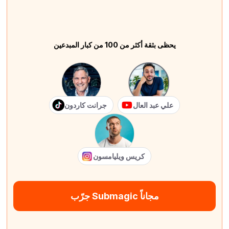
يحظى بثقة أكثر من 100 من كبار المبدعين
علي عبد العال
جرانت كاردون
كريس ويليامسون
جرّب Submagic مجاناً