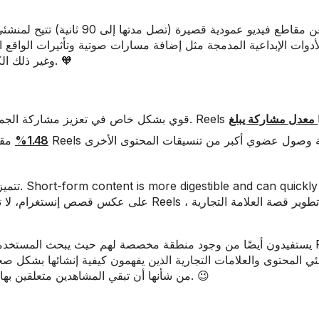
وغير ذلك الكثير ليسهل على المبدعين إنشاء مقاطع فيديو يحبها الناس. 🧡
 لديها
معدل مشاركة يبلغ
1.48%
ي المحتوى والعلامات التجارية الذين يفهمون كيفية إنشائها بشكل صحيح.
كيفية إنشاء هاشتاجات جذابة للغاية على إنستجرام Reels من شأنها أن تبقي المشاهدين متعلقين بها. 😉