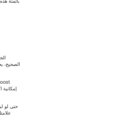
محتوى طويل. يقوم c
الصحيح، يج
إمكانية 
علامت