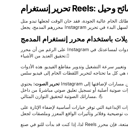
نستغرام Reels: نصائح وحيل
الجودة، فقد حان الوقت لجعلها تبدو مثل Reels الاحترافية التي تجذب ملايين المشاهدات. بفضل
على الرغم من أن محرر Instagram المدمج لا يقدم سوى التعديلات الأساسية، إلا أنه يستضيف مجموعة واسعة من الأدوات لمساعدتك في
تحقيق العديد من الأشياء.𦨟
وتغيير سرعة التشغيل وتدوير مقاطع الفيديو. هذه الأدوات
تحرير الصوت:
يحتوي Instagram على مكتبة موسيقية واسعة حيث يمكنك البحث عن مسارات لإضافتها إلى Reels. يمكنك أيضًا إضافة
ية أصلية أو تسجيل تعليق صوتي مباشرةً من داخل Instagram. بعد ذلك، لديك القدرة على مزج مستويات الصوت لجميع
مساراتك الصوتية لتحقيق التوازن المثالي. 💪
عية التي توفر خيارات أساسية لإضفاء الإثارة على Reels. فهو يسمح
لذا، إذا كنت قد بدأت للتو في صنع Reels أو صنعها من أجل المتعة، فإن محرر Instagram يحتوي على كل ما تحتاجه لصنع فيديو رائع