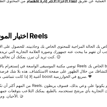
Submagi بأتمتة هذه العملية عن طريق
انتقاء الأجزاء الأكثر إثارة للاهتمام
من المحتوى الط
اختيار الموسيقى والفلاتر المناسبة لإنستغرام Reels
ب أن تفهم ما يبحث عنه جمهورك وصورة العلامة التجارية التي تريدها
كنت تريد أن تبرز، يمكنك أن تخالف ما هو معتاد - فقط كن على دراية بأنك تخرج عن المألوف. 😉
توصي مكتبة الموسيقى الواسعة في إنستغرام بالأغاني الرائ
اكتشافك من خلال الظهور على صفحة الاستكشاف. هذه بلا شك فرصة 
أغنية إلا إذا كانت تتماشى مع علامتك التجارية. فأنت لا تريد التضحية بالأصالة من أجل boost سريع في الخوارزمية. 🧡
من المهم أكثر أن تكون متسقًا مع 
ك التجارية بأي مرشح تستخدمه. بالطبع، يمكنك التلاعب بتوقعات ج
الأحيان. ومع ذلك، بشكل عام، هذا أحد الأشياء التي يجب أن تظل ثابتة. 🤝