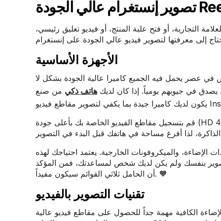
ام عالي الجودة Reels
مة التجارية، أو فتح علبة المنتج، أو فيديو تعليق رئيسي،
الأجهزة الأساسية
 في عصر يحمل فيه الجميع كاميرا عالية الجودة بشكل لا
يصدق في جيوبهم يومياً. إذا كان لديك
هاتف ذكي
من صنع Apple أو Google أو Samsung في السنوات القليلة الماضية، فمن المحتمل أن
Instagram. 😎
قم بتسجيل مقاطع الفيديو الخاصة بك بأعلى جودة (HD أو 4K إذا كانت متوفرة) لضمان ظهورها بوضوح على Instagram. ستشغل مقاطع
ات الإضاءة، والميكروفونات الخارجية. يعتمد احتياجك لهذه
بالتصوير بنفسك ولم يكن لديك شخص لمساعدتك، فمن المؤكد
أن الحامل ثلاثي القوائم سيكون مفيداً. 🧡
تقنيات التصوير بالفيديو
لإضاءة الكافية مهمة جداً للحصول على مقاطع فيديو عالية