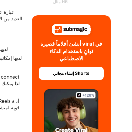
مثال H6
أنشئ أفلاماً قصيرة viral في
إنستغرام Reels قوي بشكل خاص في تعزيز مشاركة الجمهور لأن خوارزمية إنستغرام تفضلها بشدة. Reels
ثوانٍ باستخدام الذكاء
الاصطناعي
إنشاء مجاني Shorts
قوية لمنشئ