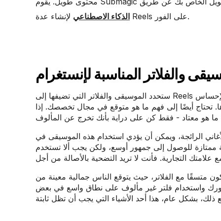
ويل الخاص بك عن طريق
لإنشاء عدة Reels على الفور.
الذكاء الاصطناعي
ستحدد الموسيقى والفلاتر التي تضيفها إلى Reels الخاص بك الحالة المزاجية للمحتوى الخاص بك وجاذبيته. للحصول على الإحساس
. تحتاج أيضًا إلى فهم ما هو متوقع في مجال تخصصك. إذا
جة، ويمكن أن يؤدي استخدام هذه الموسيقى في Reels الخاص بك boost
ممتازة للوصول إلى جمهور أوسع، ولكن يجب ألا تستخدم
الفلاتر، حيث يتوقع الناس جمالية معينة من Reels. حتى لو لم يكونوا على وعي بذلك، فسوف يربطون
مهورك واستخدام فلتر غير مألوف على نطاق واسع في بعض