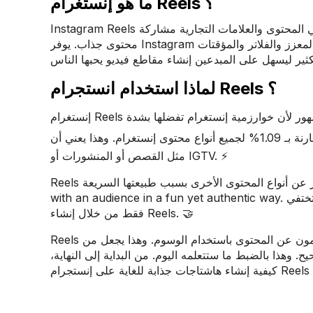
ما هو إنستغرام Reels ؟
Instagram Reels عبارة عن مقاطع فيديو عمودية قصيرة (تصل مدتها إلى 90 ثانية) تتيح لمنشئي المحتوى والعلامات التجارية مشاركة
محتوى جذاب. يوفر Instagram العديد من الأدوات الإبداعية المدمجة مثل إضافة مسارات صوتية وتأثيرات الواقع المعزز والفلاتر والمؤقتات
لماذا استخدام انستجرام Reels ؟
مقارنة بـ 1.09% لجميع أنواع محتوى إنستغرام. وهذا يعني أن Reels لديها إمكانية وصول عضوي أكبر من تنسيقات المحتوى الأخرى
مثل القصص أو المنشورات أو IGTV. ⚡
Reels تتميز عن أنواع المحتوى الأخرى بسبب طبيعتها السريعة. Short-form content is more digestible and can quickly connect
with an audience in a fun yet authentic way. على عكس قصص إنستغرام، لا تختفي Reels ، لذا يمكنك تطوير قصة العلامة التجارية
فقط من خلال إنشاء Reels. 🤝
Reels يستفيدون أيضًا من وجود منطقة مخصصة لهم حيث يبحث المستخدمون عن المحتوى باستخدام الوسوم. وهذا يجعل من Reels أداة
 وهذا بالضبط ما ستتعلمه اليوم. من البداية إلى النهاية،