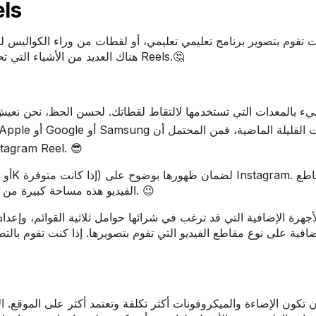
تصوير إنستغر
تقوم بتصوير برنامج تعليمي تعليمي، أو لقطات من وراء الكواليس للعلا
هناك العديد من الأشياء التي تحتاج إلى معرفتها لتصوير فيديو عالي الجودة على إنستغرام Reels.🤔
يء بالمعدات التي تستخدمها لالتقاط لقطاتك. لحسن الحظ، نحن نعيش
يكون لديك كاميرا جيدة بما يكفي لتصوير مقاطع فيديو  Reel
الفيديو هذه مساحة كبيرة من الذاكرة، لذا أفرغ مساحة في هاتفك قبل البدء في التصوير. 😉
جهزة الإضافية التي قد ترغب في شرائها حوامل ثلاثية القوائم، وإعداد
إضافية على نوع مقاطع الفيديو التي تقوم بتصويرها. إذا كنت تقوم 
 تكون الإضاءة والميكروفونات أكثر تكلفة وتعتمد أكثر على الموقع. ا