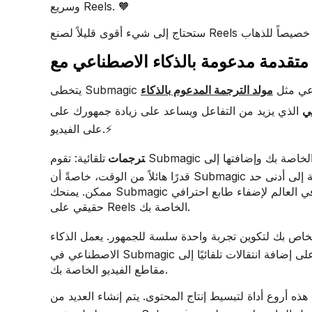
وسريع Reels. 🧡
طناعي مثل
مولد الترجمة المدعوم بالذكاء
ي
الذي يزيد من التفاعل ويساعد على زيادة جمهورك على Instagram Reels وجميع وسائل التواصل الاجتماعي الأخرى القائمة
على الفيديو.⚡
لى Reels الخاصة بك كترجمة. يوفر أتمتة هذه العملية
تلقائية: تقوم Submagic
‍ترجمات
قدرًا هائلاً من الوقت، خاصةً أن Submagic يتمتع بمعدل دقة رائد في المجال بنسبة 98.9%، لذا يتم تقليل التصحيحات اليدوية إلى أدنى حد
ممكن. يمنحك Submagic إمكانية الوصول إلى أحدث الخطوط الشائعة التي يستخدمها كبار المبدعين في العالم لإضفاء طابع احترافي
حقيقي على Reels الخاصة بك.
لخاص بك لتكوين تجربة واحدة سلسة للجمهور. يعمل الذكاء
الاصطناعي في Submagic على إضافة انتقالات تلقائيًا إلى Reels الخاصة بك لتحسين تجربة سرد القصص وإضفاء طابع مصقول على
مقاطع الفيديو الخاصة بك.
روع أداة لتبسيط إنتاج المحتوى. يتم إنشاء العديد من Reels عن طريق قص مقطع فيديو قصير من