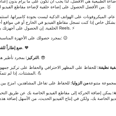
لإضاءة الطبيعية هي الأفضل، لذا يجب أن تكون على ما يرام بدون إع
من الأفضل الحصول على إضاءة حلقية لإضاءة مقاطع الفيديو الخاصة بك بشكل صحيح إذا كنت تقوم بالتصوير في الداخل. 🥇
ام، الميكروفونات على الهواتف الذكية ليست بجودة كاميراتها. استث
الخلفية. إن الحصول على أجهزتك بشكل صحيح يؤهلك للنجاح في إنتاج إنستجرام عالي الجودة Reels. ⚡
بمجرد حصولك على الأجهزة المناسبة، ما عليك سوى تعلم بعض تقنيات تصوير الفيديو الأساسية: 😉
استخدم قاعدة الأثلاث لتأطير لقطتك بشكل احترافي. 🧡
ضع إطاراً لل
بمجرد تأطير هدفك بشكل صحيح، تأكد من أنه في البؤرة قبل بدء التصوير. 😎
التركيز:
فية نظيفة:
للحفاظ على المظهر الاحترافي والحفاظ على تركيز جمهور
المشتتات. إذا لم تتمكن من التحكم في خلفيتك، فقم بتعتيمها لاحقًا أثناء التحرير. 💪
‍مجموعة متنوعة
من الزوايا:
ة:
يمكن إضافة الحركة إلى مقاطع الفيديو الخاصة بك عن طريق التحريك
يو الخاصة بك، ولكن في إنتاج الفيديو الحديث، من الأسهل إضافة هذه 