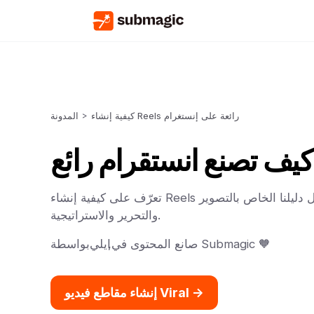
كيفية إنشاء Reels رائعة على إنستغرام
>
المدونة
تعرّف على كيفية إنشاء Reels رائعة على إنستغرام من خلال دليلنا الخاص بالتصوير
والتحرير والاستراتيجية.
صانع المحتوى في Submagic 🧡
,
ايلي
بواسطة
إنشاء مقاطع فيديو Viral ->