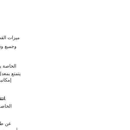
يتخطى bmagic
‍ان