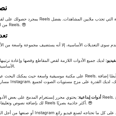
تحرير إ
بمجرد حصولك على لقطاتك الخام عالية 
محررهم المدمج، يجعل Instagram من السهل البدء في تحرير Reels. 😎
تعديلات باستخدام محرر إنستغرام المدمج
فيديو:
لديك جميع الأدوات اللازمة لقص المقاطع وقصها وإعادة ترتيبها 
الأساسية هي كل ما تحتاجه لتحرير اللقطات الخام إلى فيديو سلس.
مسارات صوت
أدوات إبداعية
: يحتوي محرر إنستغرام المدمج على بعض الأدوات الإبدا
لك بإضافة نصوص وتعليقات توضيحية وفلاتر وتأثيرات الواقع المعزز وملصقات لجعل Reels أكثر جاذبية بصريًا. 😎