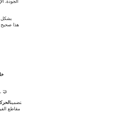
الجودة. ا
بشكل ع
خل
للحفاظ على تفاعل المشاهدين، امزج بين اللقطات العريضة واللقطات المتوسطة واللقطات المقربة. 🤝
‍تضمين
الحرك
مقاطع الفيد