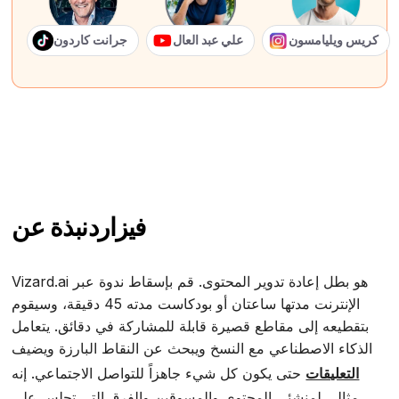
كريس ويليامسون
علي عبد العال
جرانت كاردون
فيزارد
نبذة عن
Vizard.ai هو بطل إعادة تدوير المحتوى. قم بإسقاط ندوة عبر
الإنترنت مدتها ساعتان أو بودكاست مدته 45 دقيقة، وسيقوم
بتقطيعه إلى مقاطع قصيرة قابلة للمشاركة في دقائق. يتعامل
الذكاء الاصطناعي مع النسخ ويبحث عن النقاط البارزة ويضيف
التعليقات
حتى يكون كل شيء جاهزاً للتواصل الاجتماعي. إنه
مثالي لمنشئي المحتوى والمسوقين والفرق التي تجلس على