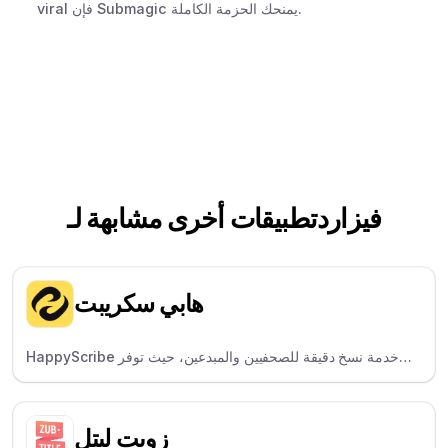
viral فإن Submagic يمنحك الحزمة الكاملة.
فيزارد
تطبيقات أخرى مشابهة لـ
هابي سكريبت
HappyScribe هي خدمة نسخ دقيقة للصحفيين والمبدعين، حيث توفر
خيارات النسخ البشري والذكاء الاصطناعي.
زوبت ليتل