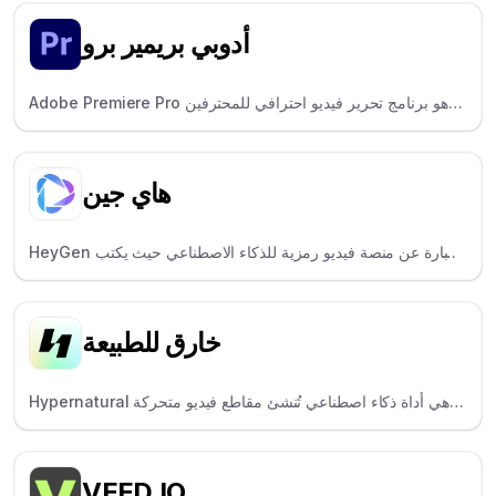
استخدام المحتوى بسرعة، خاصةً على منصات TikTok Reels
Shorts.
أدوبي بريمير برو
Adobe Premiere Pro هو برنامج تحرير فيديو احترافي للمحترفين
وصناع الأفلام، ويوفر التحكم الإبداعي الكامل.
هاي جين
HeyGen عبارة عن منصة فيديو رمزية للذكاء الاصطناعي حيث يكتب
المستخدمون نصًا للحصول على مقطع فيديو، وهو مثالي للمسوقين
والمدربين.
خارق للطبيعة
Hypernatural هي أداة ذكاء اصطناعي تُنشئ مقاطع فيديو متحركة
باستخدام أصوات الذكاء الاصطناعي والصور الرمزية، وهي مصممة
للمسوقين والمعلمين.
VEED.IO