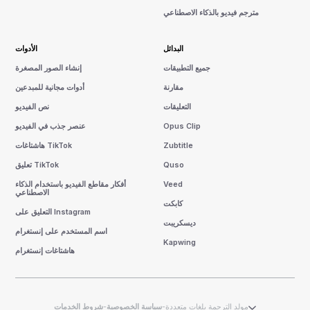
مترجم فيديو بالذكاء الاصطناعي
البدائل
الأدوات
جميع التطبيقات
إنشاء الصور المصغرة
مقارنة
أدوات مجانية للمبدعين
التعليقات
نص الفيديو
Opus Clip
عنصر جذب في الفيديو
Zubtitle
هاشتاغات TikTok
Quso
تعليق TikTok
Veed
أفكار مقاطع الفيديو باستخدام الذكاء
الاصطناعي
كابكت
التعليق على Instagram
ديسكريبت
اسم المستخدم على إنستغرام
Kapwing
هاشتاغات إنستغرام
مولد الترجمة بلغات متعددة
-
سياسة الخصوصية
-
شروط الخدمات