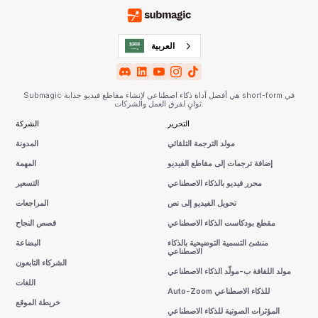
العربية‏
Submagic هي أفضل أداة ذكاء اصطناعي لإنشاء مقاطع فيديو جذابة short-form في
ثوانٍ لفرق العمل والشركات.
التحرير
الشركة
مولد الترجمة التلقائي
المدونة
إضافة ترجمات إلى مقاطع الفيديو
المهمة
محرر فيديو بالذكاء الاصطناعي
التسعير
تحويل الفيديو إلى نص
المراجعات
مقطع بودكاست الذكاء الاصطناعي
قصص النجاح
منشئ التسمية التوضيحية بالذكاء
البضاعة
الاصطناعي
الشركاء التابعون
مولد اللفافة ب-مولّد الذكاء الاصطناعي
اللغات
Auto-Zoom للذكاء الاصطناعي
خريطة الموقع
المؤثرات الصوتية للذكاء الاصطناعي