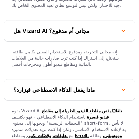
جيد للاختبار، ولكن ليس لتوسيع نطاق لعبة المحتوى الخاص بك.
هل Vizard AI مجاني أم مدفوع؟
إنه مجاني للتجربة، ومدفوع للاستخدام الفعلي بكامل طاقته.
ستحتاج إلى اشتراك إذا كنت تريد صادرات خالية من العلامات
المائية ومقاطع فيديو أطول ومخرجات أفضل.
ماذا يفعل الذكاء الاصطناعي فيزارد؟
تلقائيًا بقص مقاطع الفيديو الطويلة إلى مقاطع
يقوم Vizard AI
فيديو قصيرة
باستخدام الذكاء الاصطناعي - فهو يكتشف
"اللحظات الرئيسية" ويحولها إلى محتوى short-form . لا بأس
به لإعادة الاستخدام الأساسي، ولكن إذا كنت تريد تعديلات متميزة
وموسيقى،
وطاقة
B-roll،
ومقاطع
مع
تعليقات،
وقصّات تكبير،