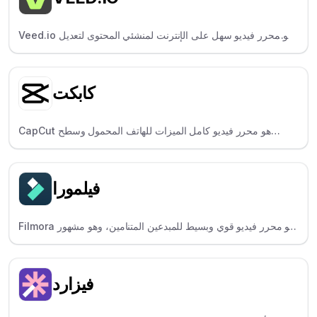
Veed.io هو محرر فيديو سهل على الإنترنت لمنشئي المحتوى لتعديل
المحتوى والتعليق عليه بسرعة.
كابكت
CapCut هو محرر فيديو كامل الميزات للهاتف المحمول وسطح
المكتب، وهو مشهور بتأثيراته العصرية وقوالبه ومشاركته الاجتماعية
السهلة.
فيلمورا
Filmora هو محرر فيديو قوي وبسيط للمبدعين المتنامين، وهو مشهور
بأدواته الذكاء الاصطناعي وتأثيراته المتنوعة.
فيزارد