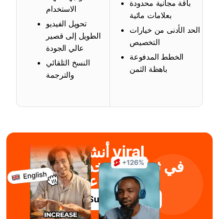
باقة مجانية محدودة
الاستخدام
بعلامات مائية
تحويل الفيديو
الحد الأدنى من خيارات
الطويل إلى قصير
التخصيص
عالي الجودة
الخطط المدفوعة
النسخ التلقائي
باهظة الثمن
والترجمة
أنشئ viral
في ثوانٍ باستخدام الذكاء
الاصطناعي
جرّب Submagic مجاناً