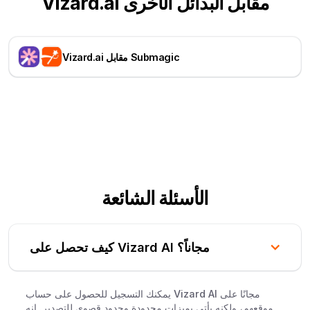
Vizard.ai مقابل البدائل الأخرى
Vizard.ai مقابل Submagic
الأسئلة الشائعة
كيف تحصل على Vizard AI مجاناً؟
يمكنك التسجيل للحصول على حساب Vizard AI مجانًا على
موقعهم، ولكنه يأتي بميزات محدودة وحدود قصوى للتصدير. إنه