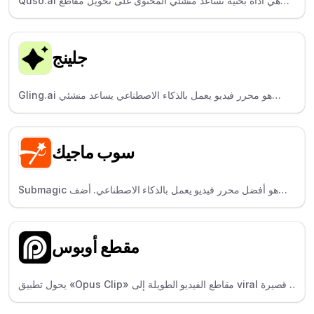
Quso.ai هي أداة بحثية تساعد منشئي المحتوى على تحويل مقاطع
فيديو YouTube على الفور إلى ملاحظات وملخصات وأفكار.
جلينج
Gling.ai هو محرر فيديو يعمل بالذكاء الاصطناعي يساعد منشئي
المحتوى على حذف الصمت والأخطاء من مقاطع الفيديو الناطقة -
بسرعة.
سوب ماجيك
Submagic هو أفضل محرر فيديو يعمل بالذكاء الاصطناعي. أضف
viral بأكثر من 100 لغة إلى أي فيديو، وأنشئ viral ، في غضون
دقائق.
مقطع أوبوس
يحول تطبيق «Opus Clip» مقاطع الفيديو الطويلة إلى viral قصيرة
viral باستخدام الذكاء الاصطناعي. وقد صُمم هذا التطبيق لإعادة