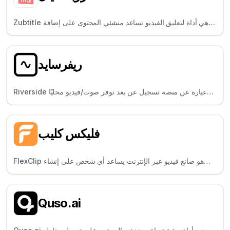
Zubtitle هي أداة لتعليق الفيديو تساعد منشئي المحتوى على إضافة
ترجمات وعناوين وتغيير حجم مقاطع الفيديو لوسائل التواصل
الاجتماعي.
ريفرسايد
Riverside عبارة عن منصة تسجيل عن بعد توفر صوت/فيديو محليًا
وواضحًا - مثالية لمقدمي البرامج الصوتية والمحاورين.
فليكس كليب
FlexClip هو صانع فيديو عبر الإنترنت يساعد أي شخص على إنشاء
مقاطع فيديو باستخدام قوالب وأصول مخزنة وأدوات تحرير سهلة.
Quso.ai