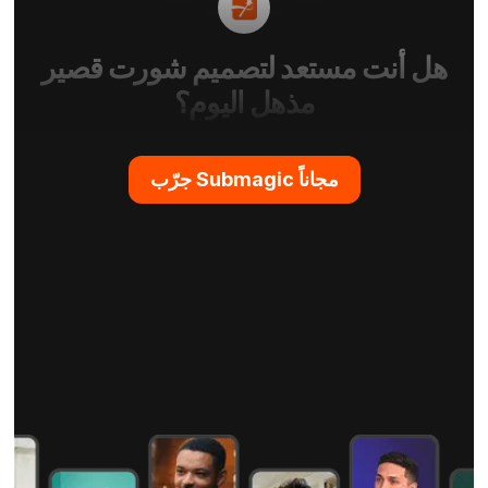
هل أنت مستعد لتصميم شورت قصير
مذهل اليوم؟
جرّب Submagic مجاناً