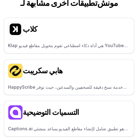
مونش
تطبيقات أخرى مشابهة لـ
كلاب
Klap هي أداة ذكاء اصطناعي تقوم بتحويل مقاطع فيديو YouTube
إلى TikTok من خلال العثور على "الأجزاء المثيرة" - وهي مثالية
لمستخدمي YouTube ومقدمي البث الصوتي.
هابي سكريبت
HappyScribe هي خدمة نسخ دقيقة للصحفيين والمبدعين، حيث توفر
خيارات النسخ البشري والذكاء الاصطناعي.
التسميات التوضيحية
Captions.ai هو تطبيق شامل لإنشاء مقاطع الفيديو يساعد منشئي
المحتوى على كتابة مقاطع الفيديو وتصويرها والتعليق عليها بسرعة.