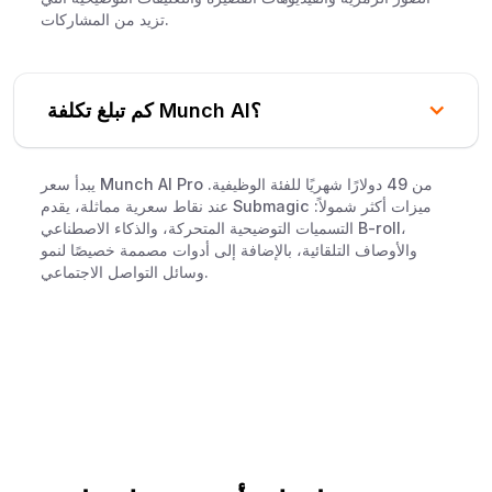
تزيد من المشاركات.
كم تبلغ تكلفة Munch AI؟
يبدأ سعر Munch AI Pro من 49 دولارًا شهريًا للفئة الوظيفية.
عند نقاط سعرية مماثلة، يقدم Submagic ميزات أكثر شمولاً:
التسميات التوضيحية المتحركة، والذكاء الاصطناعي B-roll،
والأوصاف التلقائية، بالإضافة إلى أدوات مصممة خصيصًا لنمو
وسائل التواصل الاجتماعي.