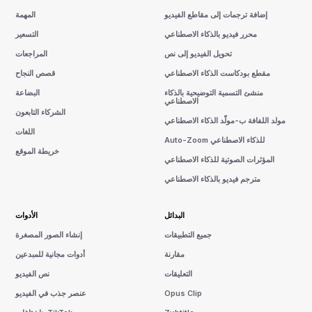
إضافة ترجمات إلى مقاطع الفيديو
المهمة
محرر فيديو بالذكاء الاصطناعي
التسعير
تحويل الفيديو إلى نص
المراجعات
مقطع بودكاست الذكاء الاصطناعي
قصص النجاح
منشئ التسمية التوضيحية بالذكاء
البضاعة
الاصطناعي
الشركاء التابعون
مولد اللفافة ب-مولّد الذكاء الاصطناعي
اللغات
Auto-Zoom للذكاء الاصطناعي
خريطة الموقع
المؤثرات الصوتية للذكاء الاصطناعي
مترجم فيديو بالذكاء الاصطناعي
البدائل
الأدوات
جميع التطبيقات
إنشاء الصور المصغرة
مقارنة
أدوات مجانية للمبدعين
التعليقات
نص الفيديو
Opus Clip
عنصر جذب في الفيديو