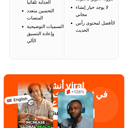
الجذابة تلقائياً
لا يوجد خيار إنشاء
التحسين متعدد
مجاني
المنصات
الأفضل لمحتوى رأس
التسميات التوضيحية
الحديث
وإعادة التنسيق
الآلي
أنشئ viral
في ثوانٍ باستخدام الذكاء
الاصطناعي
جرّب Submagic مجاناً