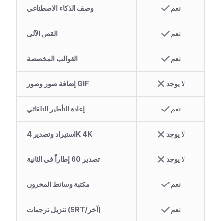
نعم
وصف الذكاء الاصطناعي
نعم
القص الآلي
نعم
القوالب المخصصة
لا يوجد
إضافة صور وصور GIF
نعم
إعادة التأطير التلقائي
لا يوجد
استيراد وتصدير 4K 4K
لا يوجد
تصدير 60 إطاراً في الثانية
نعم
مكتبة وسائط المخزون
نعم
تنزيل ترجمات (SRT/آخر)