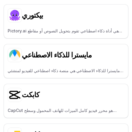
بيكتوري
Pictory.ai هي أداة ذكاء اصطناعي تقوم بتحويل النصوص أو مقاطع
الفيديو الطويلة إلى مقاطع قصيرة ذات علامة تجارية - وهي مثالية
لإعادة استخدام المحتوى.
مايسترا للذكاء الاصطناعي
مايسترا للذكاء الاصطناعي هي منصة ذكاء اصطناعي للفيديو لمنشئي
المحتوى العالميين، حيث تقدم خدمات النسخ والتعليق والتعليق الصوتي
بأكثر من 125 لغة.
كابكت
CapCut هو محرر فيديو كامل الميزات للهاتف المحمول وسطح
المكتب، وهو مشهور بتأثيراته العصرية وقوالبه ومشاركته الاجتماعية
السهلة.