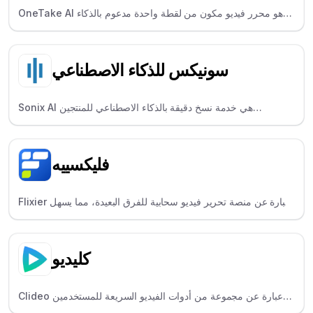
OneTake AI هو محرر فيديو مكون من لقطة واحدة مدعوم بالذكاء
الاصطناعي لمنشئي الدورات التدريبية، والذي يقوم تلقائيًا بقطع فترات
الصمت وإضافة التسميات التوضيحية.
سونيكس للذكاء الاصطناعي
Sonix AI هي خدمة نسخ دقيقة بالذكاء الاصطناعي للمنتجين
والصحفيين، وتدعم أكثر من 40 لغة وتحديد المتحدث.
فليكسييه
Flixier عبارة عن منصة تحرير فيديو سحابية للفرق البعيدة، مما يسهل
العمل الجماعي في الوقت الفعلي.
كليديو
Clideo عبارة عن مجموعة من أدوات الفيديو السريعة للمستخدمين