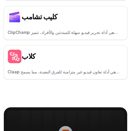
العاديين التي تساعد في دمج مقاطع الفيديو وضغطها وتغيير حجمها.
كليب تشامب
ClipChamp هي أداة تحرير فيديو سهلة للمبتدئين والأفراد، تتميز
بوظيفة السحب والإفلات والإنشاء.
كلاب
Claap هي أداة تعاون فيديو غير متزامنة للفرق البعيدة، مما يسمح
للمستخدمين بتسجيل الشاشة والتعليق على مقاطع الفيديو.