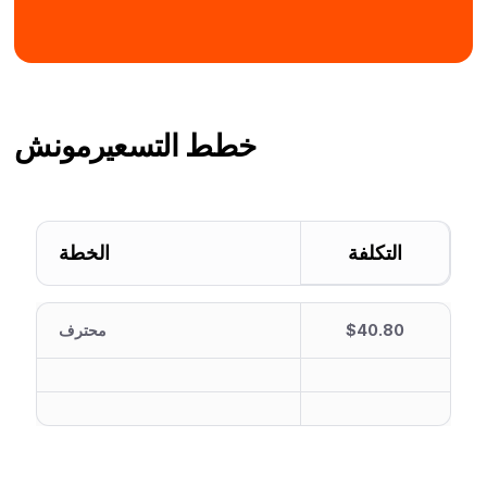
خطط التسعير
مونش
التكلفة
الخطة
$40.80
محترف