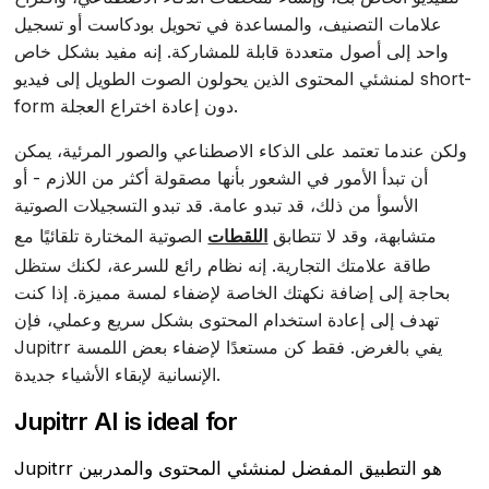
علامات التصنيف، والمساعدة في تحويل بودكاست أو تسجيل
واحد إلى أصول متعددة قابلة للمشاركة. إنه مفيد بشكل خاص
لمنشئي المحتوى الذين يحولون الصوت الطويل إلى فيديو short-
form دون إعادة اختراع العجلة.
ولكن عندما تعتمد على الذكاء الاصطناعي والصور المرئية، يمكن
أن تبدأ الأمور في الشعور بأنها مصقولة أكثر من اللازم - أو
الأسوأ من ذلك، قد تبدو عامة. قد تبدو التسجيلات الصوتية
متشابهة، وقد لا تتطابق
اللقطات
الصوتية المختارة تلقائيًا مع
طاقة علامتك التجارية. إنه نظام رائع للسرعة، لكنك ستظل
بحاجة إلى إضافة نكهتك الخاصة لإضفاء لمسة مميزة. إذا كنت
تهدف إلى إعادة استخدام المحتوى بشكل سريع وعملي، فإن
Jupitrr يفي بالغرض. فقط كن مستعدًا لإضفاء بعض اللمسة
الإنسانية لإبقاء الأشياء جديدة.
Jupitrr AI is ideal for
Jupitrr هو التطبيق المفضل لمنشئي المحتوى والمدربين