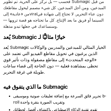
فحسب — بل نركز على الحرية. تم تطوير Submagic من قبل
المبدعين، ومن أجل المبدعين. كل شيء مصمم ليحول مقاطعك
من «عادية» إلىviralدون عناء التحرير. لا تحتاج إلى شهادة في
السينما أو فريق ما بعد الإنتاج. كل ما تحتاجه هو قصة ترويها —
وسنساعدك في جعلها تبدو مذهلة.
يُعد Submagic خيارًا مثاليًّا لـ
يُعد Submagic الخيار المثالي للمبدعين والمدربين والوكالات
الذين يرغبون في تحويل مقاطع الفيديو التي تعتمد على
«الوجه المتحدث» إلى مقاطع مصقولة وذات تأثير قوي
تحظى بمشاهدة فعلية — دون الحاجة إلى قضاء ساعات
طويلة في غرفة التحرير.
ما الذي يتفوق فيه Submagic
تحرير فائق السرعة مع إضافة تعليقات صوتية وموسيقى b-
roll وتقريب الصورة بنقرة واحدة
تقوم تقنية الذكاء الاصطناعي باكتشاف أفضل لحظاتك