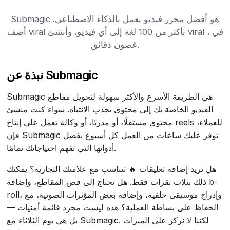
Submagic هو أفضل محرر فيديو يعمل بالذكاء الاصطناعي.
أضف viral بأكثر من 100 لغة إلى أي فيديو، وأنشئ viral ، في
غضون دقائق.
نبذة عن Submagic
Submagic هي الطريقة الأسرع والأكثر سهولة لتحويل مقاطع
الفيديو الخاصة بك إلى محتوى يجذب الانتباه. سواء كنت منشئ
محتوى مستقلًا، أو مدربًا، أو وكالة تعمل على إنتاج reels للعملاء،
فإن Submagic توفر عليك ساعات من العمل كل أسبوع بفضل
أدواتها التي تفهم احتياجاتك تمامًا.
هل تريد إضافة تعليقات 🔥 تتناسب مع علامتك التجارية؟ يمكنك
ذلك بثلاث نقرات فقط. هل تحتاج إلى قص المقاطع، وإضافة b-
roll، وإدراج موسيقى خلفية، وإضافة بعض المؤثرات الصوتية، مع
الحفاظ على بساطة العملية؟ هذه ليست مجرد قائمة أمنيات —
بل هي يوم الثلاثاء مع Submagic. لكننا لا نركز على الميزات