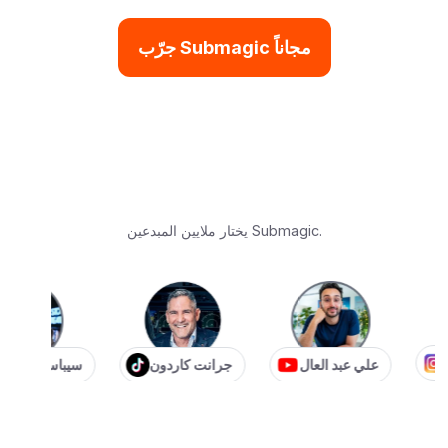
جرّب Submagic مجاناً
يختار ملايين المبدعين Submagic.
مسون
علي عبد العال
جرانت كاردون
سيباستيان