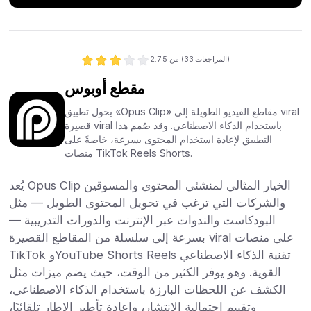
المراجعات)
33
من 5 (
2.7
مقطع أوبوس
يحول تطبيق «Opus Clip» مقاطع الفيديو الطويلة إلى viral
قصيرة viral باستخدام الذكاء الاصطناعي. وقد صُمم هذا
التطبيق لإعادة استخدام المحتوى بسرعة، خاصةً على
منصات TikTok Reels Shorts.
يُعد Opus Clip الخيار المثالي لمنشئي المحتوى والمسوقين
والشركات التي ترغب في تحويل المحتوى الطويل — مثل
البودكاست والندوات عبر الإنترنت والدورات التدريبية —
بسرعة إلى سلسلة من المقاطع القصيرة viral على منصات
TikTok وYouTube Shorts Reels تقنية الذكاء الاصطناعي
القوية. وهو يوفر الكثير من الوقت، حيث يضم ميزات مثل
الكشف عن اللحظات البارزة باستخدام الذكاء الاصطناعي،
وتقييم احتمالية الانتشار، وإعادة تأطير الإطار تلقائيًا،