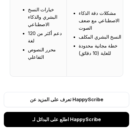
خيارات النسخ
مشكلات دقة الذكاء
البشري والذكاء
الاصطناعي مع ضعف
الاصطناعي
الصوت
دعم أكثر من 120
النسخ البشري المكلف
لغة
خطة مجانية محدودة
محرر النصوص
للغاية (10 دقائق)
التفاعلي
تعرف على المزيد عن HappyScribe
اطلع على البدائل لـ HappyScribe