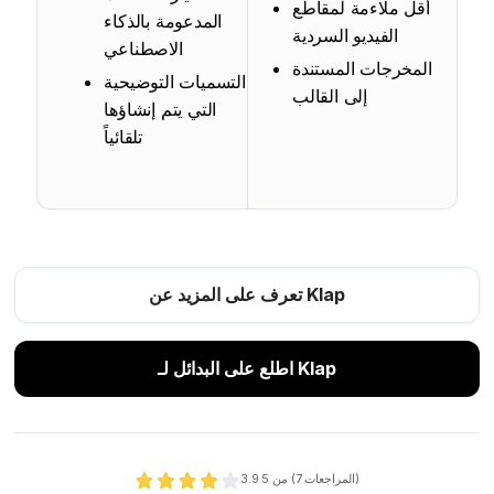
أقل ملاءمة لمقاطع
المدعومة بالذكاء
الفيديو السردية
الاصطناعي
المخرجات المستندة
التسميات التوضيحية
إلى القالب
التي يتم إنشاؤها
تلقائياً
تعرف على المزيد عن Klap
اطلع على البدائل لـ Klap
المراجعات)
7
من 5 (
3.9