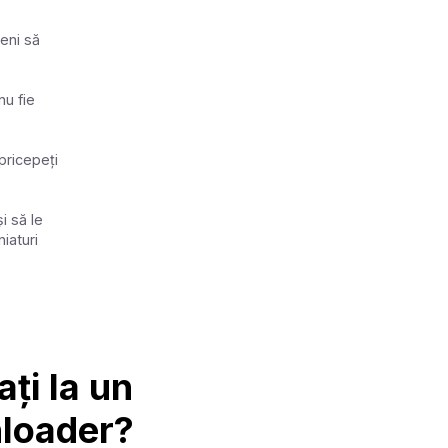
meni să
nu fie
 pricepeți
i să le
niaturi
ați la un
loader?