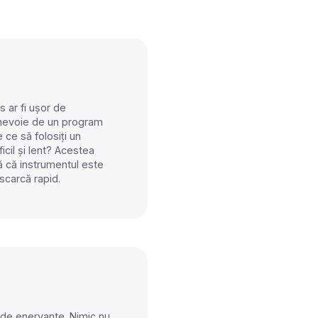
s ar fi ușor de
 nevoie de un program
 ce să folosiți un
icil și lent? Acestea
vă că instrumentul este
escarcă rapid.
 de enervante. Nimic nu