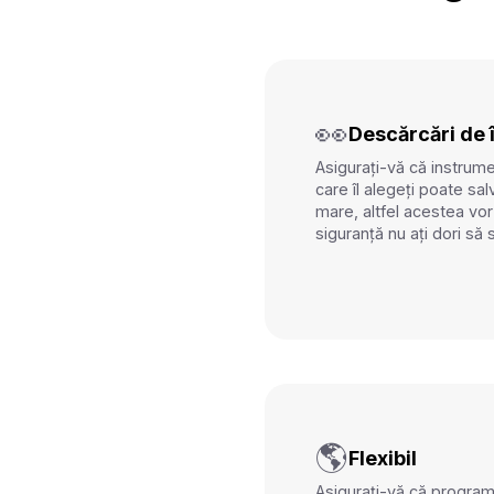
👀
Descărcări de î
Asigurați-vă că instrum
care îl alegeți poate salv
mare, altfel acestea vor 
siguranță nu ați dori să
🌎
Flexibil
Asigurați-vă că progra