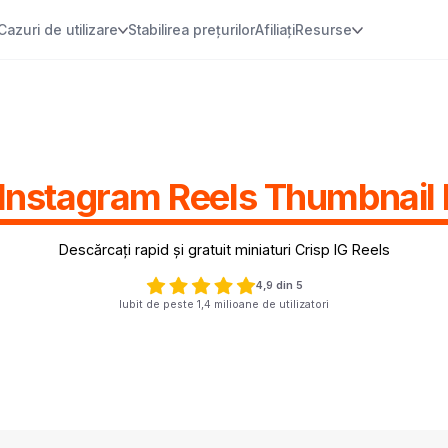
Cazuri de utilizare
Stabilirea prețurilor
Afiliați
Resurse
 Instagram Reels Thumbnai
Descărcați rapid și gratuit miniaturi Crisp IG Reels
4,9 din 5
Iubit de peste 1,4 milioane de utilizatori