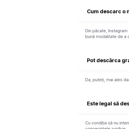
Cum descarc o m
Din păcate, Instagram 
bună modalitate de a 
Pot descărca gra
Da, puteți, mai ales d
Este legal să de
Cu condiția să nu intenț
consecințele juridice.