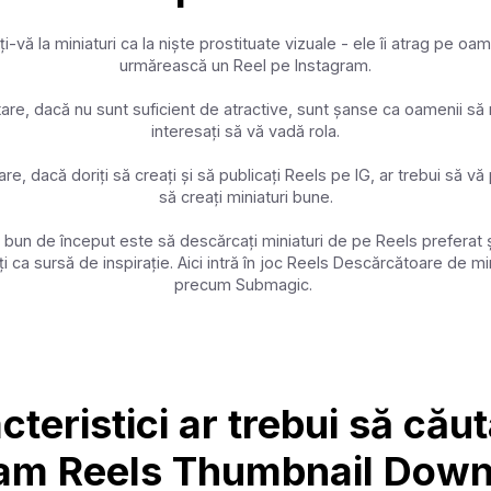
i-vă la miniaturi ca la niște prostituate vizuale - ele îi atrag pe oa
urmărească un Reel pe Instagram.
are, dacă nu sunt suficient de atractive, sunt șanse ca oamenii să 
interesați să vă vadă rola.
re, dacă doriți să creați și să publicați Reels pe IG, ar trebui să vă
să creați miniaturi bune.
 bun de început este să descărcați miniaturi de pe Reels preferat ș
ți ca sursă de inspirație. Aici intră în joc Reels Descărcătoare de mi
precum Submagic.
teristici ar trebui să căut
ram Reels Thumbnail Down