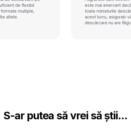
ficient de flexibil
este mai enervant decâ
n formate multiple,
toate miniaturile descăr
lte altele.
acest lucru, asigurați-
descărcare nu are filig
S-ar putea să vrei să știi...