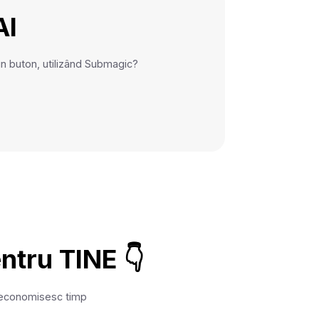
AI
e un buton, utilizând Submagic?
ntru TINE 👇
vă economisesc timp