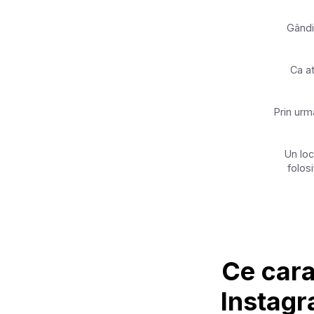
Gândiț
Ca at
Prin urma
Un loc
folosi
Ce carac
Instag