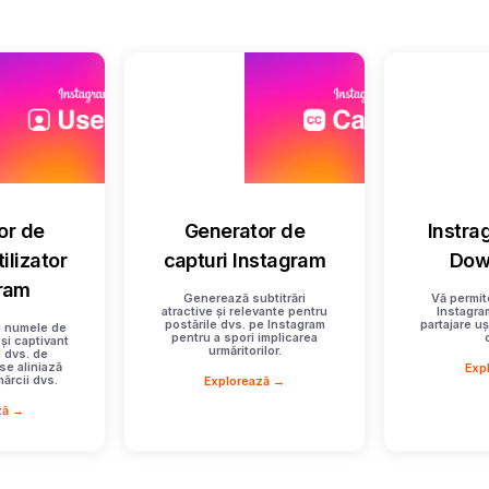
or de
Generator de
Instra
ilizator
capturi Instagram
Dow
ram
Generează subtitrări
Vă permit
atractive și relevante pentru
Instagra
postările dvs. pe Instagram
partajare uș
ți numele de
pentru a spori implicarea
 și captivant
urmăritorilor.
 dvs. de
se aliniază
Exp
mărcii dvs.
Explorează →
ză →