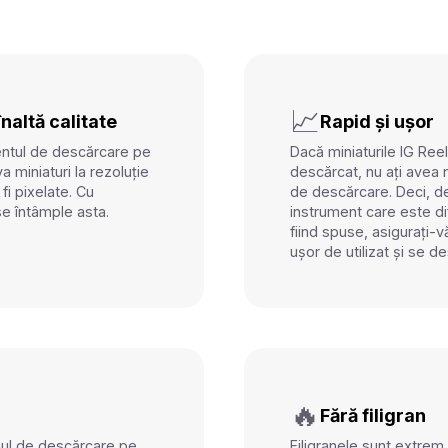
📈
naltă calitate
Rapid și ușor
entul de descărcare pe
Dacă miniaturile IG Reel
a miniaturi la rezoluție
descărcat, nu ați avea
fi pixelate. Cu
de descărcare. Deci, de
 se întâmple asta.
instrument care este dif
fiind spuse, asigurați-
ușor de utilizat și se d
🔥
Fără filigran
mul de descărcare pe
Filigranele sunt extrem