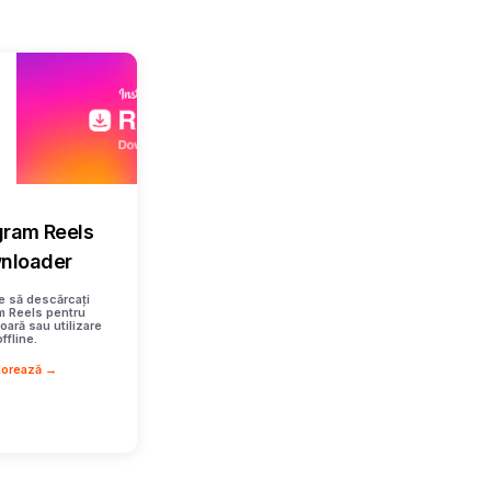
gram Reels
nloader
e să descărcați
m Reels pentru
oară sau utilizare
offline.
lorează →