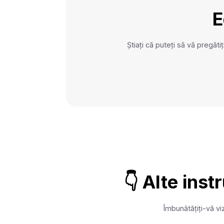
E
Știați că puteți să vă pregăti
👇 Alte ins
Îmbunătățiți-vă vi