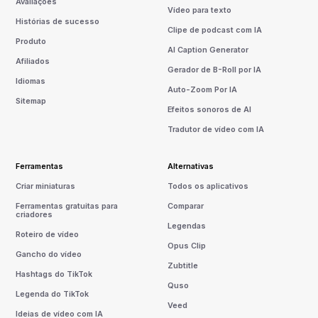
Avaliações
Vídeo para texto
Histórias de sucesso
Clipe de podcast com IA
Produto
AI Caption Generator
Afiliados
Gerador de B-Roll por IA
Idiomas
Auto-Zoom Por IA
Sitemap
Efeitos sonoros de AI
Tradutor de vídeo com IA
Ferramentas
Alternativas
Criar miniaturas
Todos os aplicativos
Ferramentas gratuitas para
Comparar
criadores
Legendas
Roteiro de vídeo
Opus Clip
Gancho do vídeo
Zubtitle
Hashtags do TikTok
Quso
Legenda do TikTok
Veed
Ideias de vídeo com IA