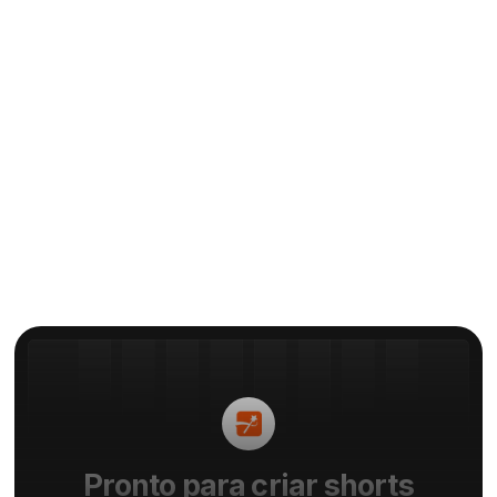
Reconhecimento automático
de fala: A tecnologia por trás
dos geradores de legendas com
IA
Por
Elie
Pronto para criar shorts