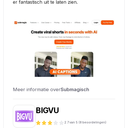
er fantastisch uit te laten zien.
Meer informatie over
Submagisch
BIGVU
2.7
van 5 (
8
beoordelingen)