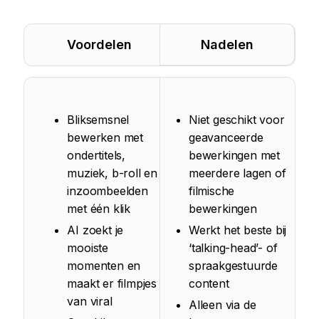
Voordelen
Nadelen
Bliksemsnel
Niet geschikt voor
bewerken met
geavanceerde
ondertitels,
bewerkingen met
muziek, b-roll en
meerdere lagen of
inzoombeelden
filmische
met één klik
bewerkingen
AI zoekt je
Werkt het beste bij
mooiste
‘talking-head’- of
momenten en
spraakgestuurde
maakt er filmpjes
content
van viral
Alleen via de