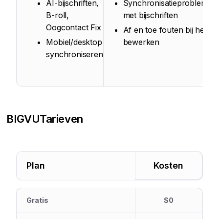
AI-bijschriften,
Synchronisatieproblemen
B-roll,
met bijschriften
Oogcontact Fix
Af en toe fouten bij het
Mobiel/desktop
bewerken
synchroniseren
BIGVU
Tarieven
Plan
Kosten
Gratis
$0