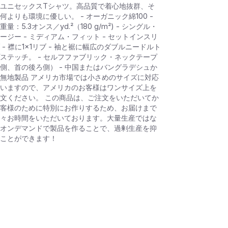
ユニセックスTシャツ。高品質で着心地抜群、そ
何よりも環境に優しい。 - オーガニック綿100 -
重量：5.3オンス／yd.²（180 g/m²) - シングル・
ージー - ミディアム・フィット - セットインスリ
 - 襟に1×1リブ - 袖と裾に幅広のダブルニードルト
ステッチ。 - セルフファブリック・ネックテープ
側、首の後ろ側） - 中国またはバングラデシュか
無地製品 アメリカ市場では小さめのサイズに対応
いますので、アメリカのお客様はワンサイズ上を
文ください。 この商品は、ご注文をいただいてか
客様のために特別にお作りするため、お届けまで
々お時間をいただいております。大量生産ではな
オンデマンドで製品を作ることで、過剰生産を抑
ことができます！