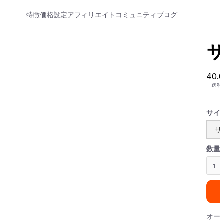
特徴
価格設定
アフィリエイト
コミュニティ
ブログ
40
+ 送
サイ
数量
オー