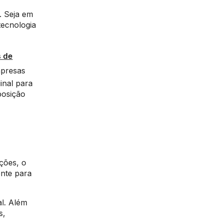
. Seja em
ecnologia
s de
mpresas
inal para
posição
ções, o
ente para
l. Além
s,