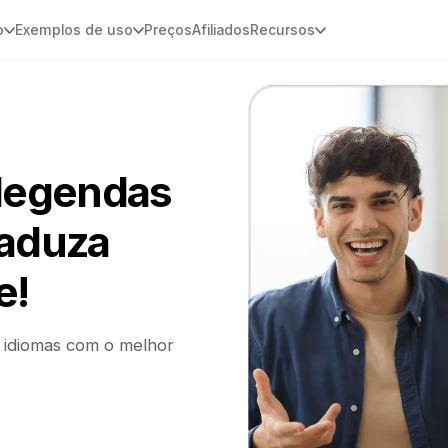
o
Exemplos de uso
Preços
Afiliados
Recursos
 legendas
traduza
e!
s idiomas com o melhor