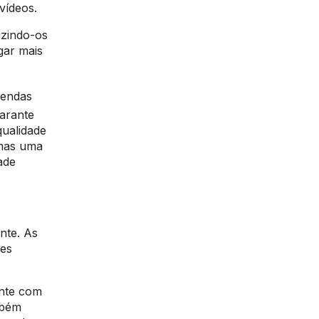
 vídeos.
uzindo-os
gar mais
gendas
arante
qualidade
 mas uma
ade
nte. As
ões
ente com
mbém