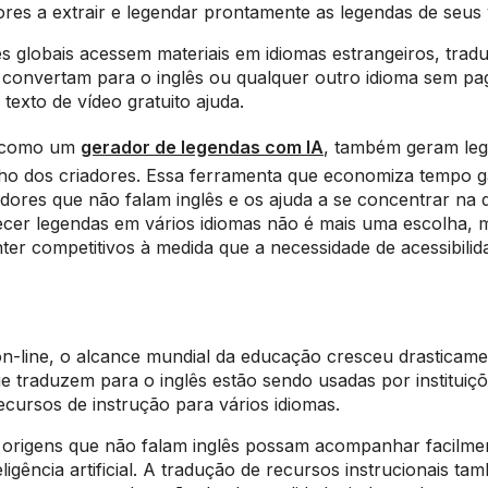
ores a extrair e legendar prontamente as legendas de seus
 globais acessem materiais em idiomas estrangeiros, trad
s convertam para o inglês ou qualquer outro idioma sem pa
texto de vídeo gratuito ajuda.
l, como um
gerador de legendas com IA
, também geram le
ho dos criadores. Essa ferramenta que economiza tempo g
dores que não falam inglês e os ajuda a se concentrar na 
ecer legendas em vários idiomas não é mais uma escolha,
er competitivos à medida que a necessidade de acessibilid
n-line, o alcance mundial da educação cresceu drasticame
e traduzem para o inglês estão sendo usadas por instituiç
 recursos de instrução para vários idiomas.
e origens que não falam inglês possam acompanhar facilm
ligência artificial. A tradução de recursos instrucionais ta