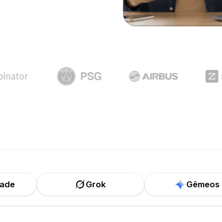
dade
Grok
Gêmeos