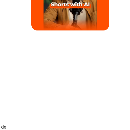
s
 de