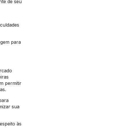
nte de seu
aculdades
zagem para
rcado
iras
m permitir
mas.
para
mizar sua
espeito às