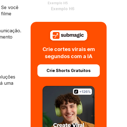
Exemplo H5
. Se você
Exemplo H6
 filme
municação.
imento
Crie cortes virais em
segundos com a IA
Crie Shorts Gratuitos
oluções
tá uma