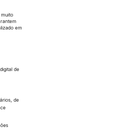
 muito
arantem
alizado em
igital de
ários, de
ace
ções