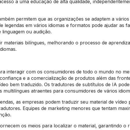
 acesso a uma educação de alta qualidade, independenteme
l também permitem que as organizações se adaptem a vários
de legendas em vários idiomas e formatos pode ajudar as f
e linguagem ou audição.
ir materiais bilíngues, melhorando o processo de aprendi
idiomas.
a interagir com os consumidores de todo o mundo no me
 confiança e a comercialização de produtos além das fronte
ídeo bem traduzido. Os tradutores de subtítulos de IA pode
 multilíngues atraentes para consumidores de vários idio
endas, as empresas podem traduzir seu material de vídeo 
tradutores. Equipes de marketing menores que tentam maxi
unção.
rnecem os meios para localizar o material, garantindo o r