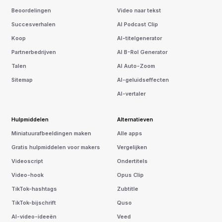
Beoordelingen
Video naar tekst
Succesverhalen
AI Podcast Clip
Koop
AI-titelgenerator
Partnerbedrijven
AI B-Rol Generator
Talen
AI Auto-Zoom
Sitemap
AI-geluidseffecten
AI-vertaler
Hulpmiddelen
Alternatieven
Miniatuurafbeeldingen maken
Alle apps
Gratis hulpmiddelen voor makers
Vergelijken
Videoscript
Ondertitels
Video-hook
Opus Clip
TikTok-hashtags
Zubtitle
TikTok-bijschrift
Quso
AI-video-ideeën
Veed