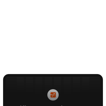
GIDS
Hoe je je Descript-abonnement
kunt opzeggen
Door
Conrad