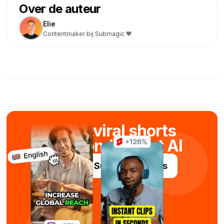
Over de auteur
Elie
Contentmaker bij Submagic 🧡
Maak viral shorts
in seconden met AI
Probeer Submagic gratis