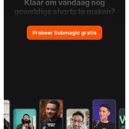
Klaar om vandaag nog
geweldige shorts te maken?
Probeer Submagic gratis