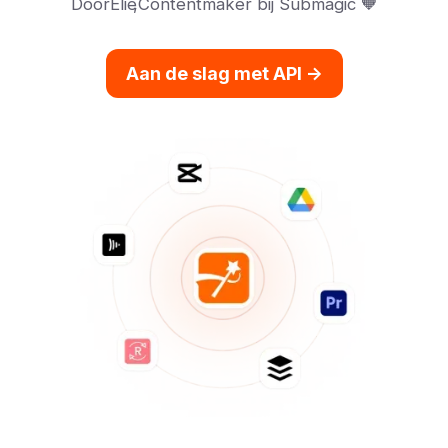
Door
Elie
,
Contentmaker bij Submagic 🧡
Aan de slag met API ->