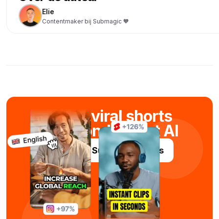
Elie
Contentmaker bij Submagic 🧡
Maak viral shorts
in seconden met AI
Probeer Submagic gratis