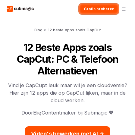
Gratis proberen
Blog
>
12 beste apps zoals CapCut
12 Beste Apps zoals
CapCut: PC & Telefoon
Alternatieven
Vind je CapCupt leuk maar wil je een cloudversie?
Hier zijn 12 apps die op CapCut lijken, maar in de
cloud werken.
Door
Elie
,
Contentmaker bij Submagic 🧡
Video's bewerken met AI ->