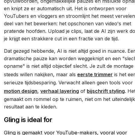
opvulwoorden, ongemakkelijke pauzes en mislukte opn
en knipt ze er automatisch uit. Het is ontworpen voor
YouTubers en vloggers en stroomlijnt het meest vervele
deel van het bewerken: het opschonen van video's met
pratende hoofden. Upload je clips, laat de AI zijn werk d
je krijgt een strakkere cut in een fractie van de tijd.
Dat gezegd hebbende, AI is niet altijd goed in nuance. Ee
dramatische pauze kan worden weggeknipt en een "slec
opname" is niet altijd objectief slecht. Je zult de montage
steeds willen nakijken, maar als
eerste trimmer
is het ee
serieuze tijdsbesparing. Verwacht alleen geen tools voor
motion design
,
verhaal layering
of
bijschrift styling
. Het
gemaakt om rommel op te ruimen, niet om het uiteindelij
resultaat aan te kleden.
Gling is ideal for
Gling is gemaakt voor YouTube-makers, vooral voor