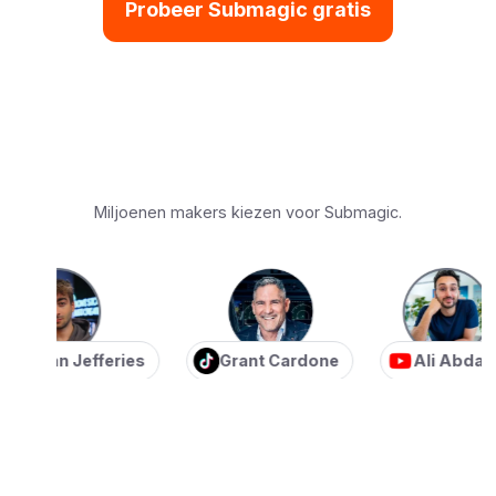
Probeer Submagic gratis
Miljoenen makers kiezen voor Submagic.
tian Jefferies
Grant Cardone
Ali Abdaal