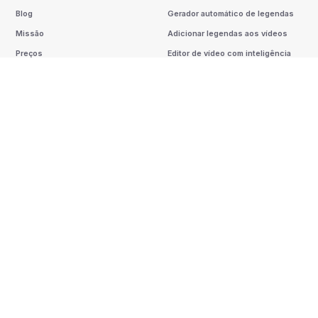
Blog
Gerador automático de legendas
Missão
Adicionar legendas aos vídeos
Preços
Editor de vídeo com inteligência
artificial
Avaliações
Vídeo para texto
Histórias de sucesso
Clipe de podcast com IA
Produto
Gerador de legendas por IA
Afiliados
Gerador de B-Roll por IA
Idiomas
Auto-Zoom Por IA
Sitemap
Efeitos sonoros de AI
Tradutor de vídeo com IA
Ferramentas
Alternativas
Criar miniaturas
Todos os aplicativos
Ferramentas gratuitas para
Comparar
criadores
Legendas
Roteiro de vídeo
Opus Clip